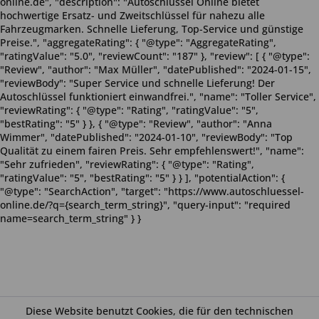
online.de", "description": "Autoschlüssel Online bietet
hochwertige Ersatz- und Zweitschlüssel für nahezu alle
Fahrzeugmarken. Schnelle Lieferung, Top-Service und günstige
Preise.", "aggregateRating": { "@type": "AggregateRating",
"ratingValue": "5.0", "reviewCount": "187" }, "review": [ { "@type":
"Review", "author": "Max Müller", "datePublished": "2024-01-15",
"reviewBody": "Super Service und schnelle Lieferung! Der
Autoschlüssel funktioniert einwandfrei.", "name": "Toller Service",
"reviewRating": { "@type": "Rating", "ratingValue": "5",
"bestRating": "5" } }, { "@type": "Review", "author": "Anna
Wimmer", "datePublished": "2024-01-10", "reviewBody": "Top
Qualität zu einem fairen Preis. Sehr empfehlenswert!", "name":
"Sehr zufrieden", "reviewRating": { "@type": "Rating",
"ratingValue": "5", "bestRating": "5" } } ], "potentialAction": {
"@type": "SearchAction", "target": "https://www.autoschluessel-
online.de/?q={search_term_string}", "query-input": "required
name=search_term_string" } }
Diese Website benutzt Cookies, die für den technischen