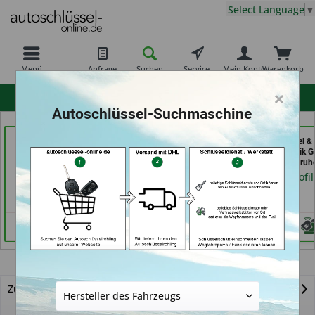
Select Language
▼
Menü
Anfrage
Suchen
Service
Mein Konto
Warenkorb
×
hohe Kundenzufriedenheit
Autoschlüssel-Suchmaschine
Schuh und Schlüssel
Schlüssel Jacobs (in
Aba Schlüssel &
Profi Dschurny (in
Krefeld)
Sicherheitstechnik G
Rosdorf)
GmbH (in Karlsruh
Händlerprofil
Händlerprofil
Händlerprofil
Transponder
Zurück zur Übersicht