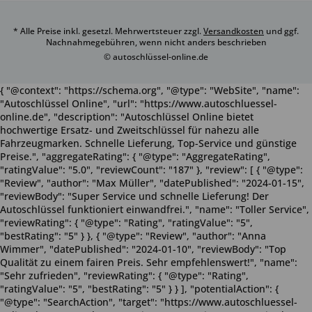
* Alle Preise inkl. gesetzl. Mehrwertsteuer zzgl.
Versandkosten
und ggf.
Nachnahmegebühren, wenn nicht anders beschrieben
© autoschlüssel-online.de
{ "@context": "https://schema.org", "@type": "WebSite", "name":
"Autoschlüssel Online", "url": "https://www.autoschluessel-
online.de", "description": "Autoschlüssel Online bietet
hochwertige Ersatz- und Zweitschlüssel für nahezu alle
Fahrzeugmarken. Schnelle Lieferung, Top-Service und günstige
Preise.", "aggregateRating": { "@type": "AggregateRating",
"ratingValue": "5.0", "reviewCount": "187" }, "review": [ { "@type":
"Review", "author": "Max Müller", "datePublished": "2024-01-15",
"reviewBody": "Super Service und schnelle Lieferung! Der
Autoschlüssel funktioniert einwandfrei.", "name": "Toller Service",
"reviewRating": { "@type": "Rating", "ratingValue": "5",
"bestRating": "5" } }, { "@type": "Review", "author": "Anna
Wimmer", "datePublished": "2024-01-10", "reviewBody": "Top
Qualität zu einem fairen Preis. Sehr empfehlenswert!", "name":
"Sehr zufrieden", "reviewRating": { "@type": "Rating",
"ratingValue": "5", "bestRating": "5" } } ], "potentialAction": {
"@type": "SearchAction", "target": "https://www.autoschluessel-