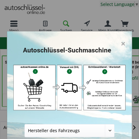
Select Language
▼
Menü
Anfrage
Suchen
Service
Mein Konto
Warenkorb
×
hohe Kundenzufriedenheit
Autoschlüssel-Suchmaschine
Shoes & Keys by Eski (in
ABC Schlüsseldienst -
Schlüssel-Welt be
Erlangen)
Frank Panten (in
Meister Grüner (i
Stolberg)
München)
Händlerprofil
Händlerprofil
Händlerprofil
Range Rover Velar
Autoschlüssel mit Funk