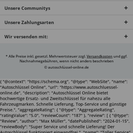
Unsere Communitys
Unsere Zahlungsarten
Wir versenden mit:
* Alle Preise inkl. gesetzl. Mehrwertsteuer zzgl.
Versandkosten
und ggf.
Nachnahmegebühren, wenn nicht anders beschrieben
© autoschlüssel-online.de
{ "@context": "https://schema.org", "@type": "WebSite", "name":
"Autoschlüssel Online", "url": "https://www.autoschluessel-
online.de", "description": "Autoschlüssel Online bietet
hochwertige Ersatz- und Zweitschlüssel für nahezu alle
Fahrzeugmarken. Schnelle Lieferung, Top-Service und günstige
Preise.", "aggregateRating": { "@type": "AggregateRating",
"ratingValue": "5.0", "reviewCount": "187" }, "review": [ { "@type":
"Review", "author": "Max Müller", "datePublished": "2024-01-15",
"reviewBody": "Super Service und schnelle Lieferung! Der
Autoschlüssel funktioniert einwandfrei.", "name": "Toller Service",