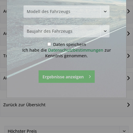
Autoschlüssel ohne Funk
Autoschlüsselgehäuse und Zubehör
Daten speichern
Ich habe die
Datenschutzbestimmungen
zur
Kenntnis genommen.
Transponder
Ergebnisse anzeigen
Autoschlüssel nicht gefunden?
Zurück zur Übersicht