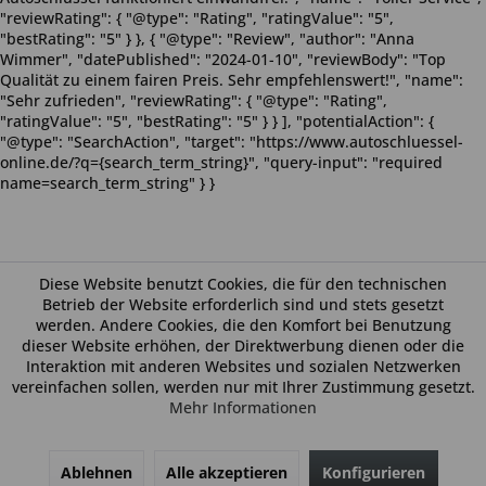
"reviewRating": { "@type": "Rating", "ratingValue": "5",
"bestRating": "5" } }, { "@type": "Review", "author": "Anna
Wimmer", "datePublished": "2024-01-10", "reviewBody": "Top
Qualität zu einem fairen Preis. Sehr empfehlenswert!", "name":
"Sehr zufrieden", "reviewRating": { "@type": "Rating",
"ratingValue": "5", "bestRating": "5" } } ], "potentialAction": {
"@type": "SearchAction", "target": "https://www.autoschluessel-
online.de/?q={search_term_string}", "query-input": "required
name=search_term_string" } }
Diese Website benutzt Cookies, die für den technischen
Betrieb der Website erforderlich sind und stets gesetzt
werden. Andere Cookies, die den Komfort bei Benutzung
dieser Website erhöhen, der Direktwerbung dienen oder die
Interaktion mit anderen Websites und sozialen Netzwerken
vereinfachen sollen, werden nur mit Ihrer Zustimmung gesetzt.
Mehr Informationen
Ablehnen
Alle akzeptieren
Konfigurieren