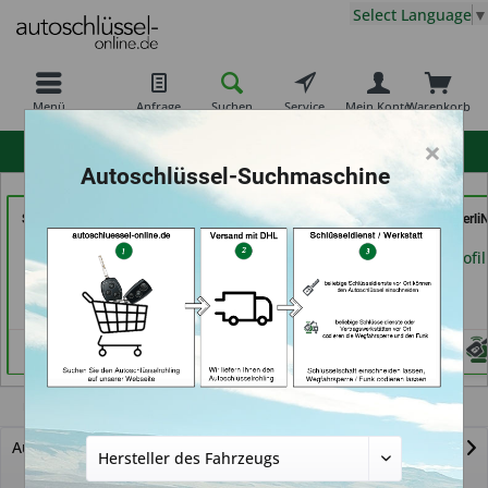
Select Language
▼
Menü
Anfrage
Suchen
Service
Mein Konto
Warenkorb
×
hohe Kundenzufriedenheit
Autoschlüssel-Suchmaschine
Schuh-Schlüsseldienst
Demuro Schuh &
AutoSchlüssel BerliN
BEKASCHO; Im-
Schlüsseldienst (in
Berlin)
Kaufland (in Worms)
Grevenbroich)
Händlerprofil
Händlerprofil
Händlerprofil
LX570
Autoschlüssel mit Funk