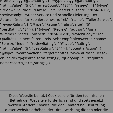
Preise.", "aggregateRating": { "@type": "AggregateRating",
"ratingValue": "5.0", "reviewCount": "187" }, "review": [ { "@type":
"Review", "author": "Max Müller", "datePublished": "2024-01-15",
"reviewBody": "Super Service und schnelle Lieferung! Der
Autoschlüssel funktioniert einwandfrei.", "name": "Toller Service",
"reviewRating": { "@type": "Rating", "ratingValue": "5",
"bestRating": "5" } }, { "@type": "Review", "author": "Anna
Wimmer", "datePublished": "2024-01-10", "reviewBody": "Top
Qualität zu einem fairen Preis. Sehr empfehlenswert!", "name":
"Sehr zufrieden", "reviewRating": { "@type": "Rating",
"ratingValue": "5", "bestRating": "5" } } ], "potentialAction": {
"@type": "SearchAction", "target": "https://www.autoschluessel-
online.de/?q={search_term_string}", "query-input": "required
name=search_term_string" } }
Diese Website benutzt Cookies, die für den technischen
Betrieb der Website erforderlich sind und stets gesetzt
werden. Andere Cookies, die den Komfort bei Benutzung
dieser Website erhöhen, der Direktwerbung dienen oder die