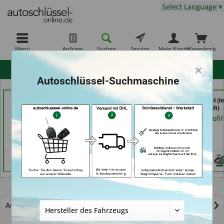
Select Language
▼
Menü
Anfrage
Suchen
Service
Mein Konto
Warenkorb
×
hohe Kundenzufriedenheit
Autoschlüssel-Suchmaschine
Jacks
ABC Schlüsseldienst -
Key Tec GmbH (in
Sicherheitstechnik &
Frank Panten (in
Grevenbroich)
Schlüsseldienst (in
Stolberg)
Händlerprofil
Berlin)
Händlerprofil
Händlerprofil
NX300H
Autoschlüssel mit Funk