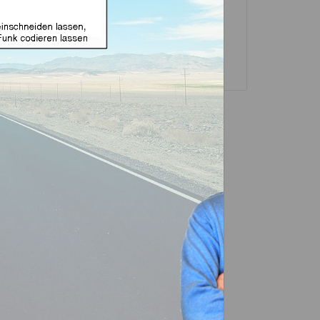
sselgehäuse und
Transponder
ubehör