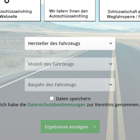
üssel mit Funk
Autoschlüssel ohne Funk
Autoschlü
Z
hlüssel nicht
funden?
Daten speichern
Ich habe die
Datenschutzbestimmungen
zur Kenntnis genommen.
zur Übersicht
Ergebnisse anzeigen