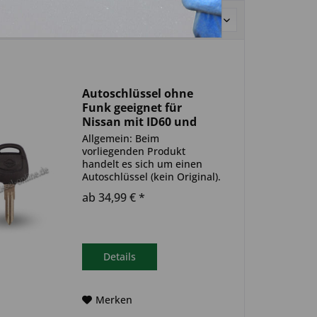
Sortierung:
Autoschlüssel ohne
Funk geeignet für
Nissan mit ID60 und
NSN11 (Aftermarket
Allgemein: Beim
Produkt)
vorliegenden Produkt
handelt es sich um einen
Autoschlüssel (kein Original).
Es ist eine Wegfahrsperre
ab 34,99 € *
(Transponder) verbaut. Bitte
achte darauf, dass der
Autoschlüssel deinem altem
gleicht. Ablauf -
Autoschlüssel inkl....
Details
Merken