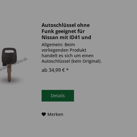
Autoschlüssel ohne
Funk geeignet für
Nissan mit ID41 und
NSN11 (Aftermarket
Allgemein: Beim
Produkt)
vorliegenden Produkt
handelt es sich um einen
Autoschlüssel (kein Original).
Es ist eine Wegfahrsperre
ab 34,99 € *
(Transponder) verbaut. Bitte
achte darauf, dass der
Autoschlüssel deinem altem
gleicht. Ablauf -
Autoschlüssel inkl....
Details
Merken