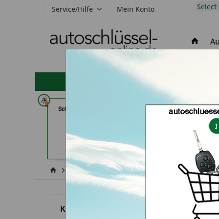
Select
Service/Hilfe
Mein Konto
Au
hohe Kundenzufriedenheit
Schlüsseldienst Possienke (in
In Time Sc
Bremen)
Schlüsseldienst
Händlerprofil
Händler
Nissan
Micra March
Kategorien