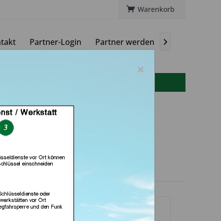
Warenkorb
takt
Partner-Login
Partner werden
Magazin

×
info(at)autoschluessel-online.de
Jacobs (in Krefeld)
dlerprofil