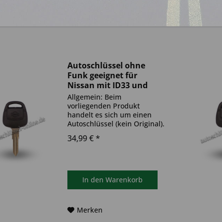
Autoschlüssel ohne
Funk geeignet für
Nissan mit ID33 und
NSN11 (Aftermarket
Allgemein: Beim
Produkt)
vorliegenden Produkt
handelt es sich um einen
Autoschlüssel (kein Original).
Es ist eine Wegfahrsperre
34,99 € *
(Transponder) verbaut. Bitte
achte darauf, dass der
Autoschlüssel deinem altem
gleicht. Ablauf Du musst
den...
In den
Warenkorb
Merken