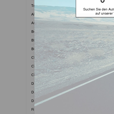
Transponder
Alfa Romeo
Autoschl
Audi
Bentley
BMW
Buick
Chevrolet
Chrysler
Autosc
Citroën
ge
Dacia
Daihatsu
Zurück 
Dodge
Fiat