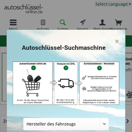
Select Language
▼
Menü
Anfrage
Suchen
Service
Mein Konto
Warenkorb
×
hohe Kundenzufriedenheit
Autoschlüssel-Suchmaschine
069er Schlüsseldienst
der Schlüssel Service
Autohaus Patz Gm
Frankfurt (in Frankfurt
Moos (in Märstetten)
(in Rot am See)
am Main)
Händlerprofil
Händlerprofil
Händlerprofil
Funkschlüssel
Zurück zur Übersicht