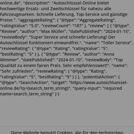
online.de", "description": "Autoschlüssel Online bietet
hochwertige Ersatz- und Zweitschlüssel für nahezu alle
Fahrzeugmarken. Schnelle Lieferung, Top-Service und günstige
Preise.", "aggregateRating": { "@type": "AggregateRating",
"ratingValue": "5.0", "reviewCount": "187" }, "review": [ { "@type":
"Review", "author": "Max Müller", "datePublished": "2024-01-15",
"reviewBody": "Super Service und schnelle Lieferung! Der
Autoschlüssel funktioniert einwandfrei.", "name": "Toller Service",
"reviewRating": { "@type": "Rating", "ratingValue": "5",
"bestRating": "5" } }, { "@type": "Review", "author": "Anna
Wimmer", "datePublished": "2024-01-10", "reviewBody": "Top
Qualität zu einem fairen Preis. Sehr empfehlenswert!", "name":
"Sehr zufrieden", "reviewRating": { "@type": "Rating",
"ratingValue": "5", "bestRating": "5" } } ], "potentialAction": {
"@type": "SearchAction", "target": "https://www.autoschluessel-
online.de/?q={search_term_string}", "query-input": "required
name=search_term_string" } }
Diese Website benutzt Cookies, die für den technischen