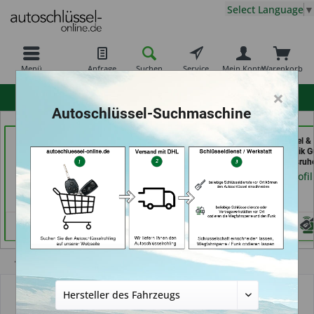
Select Language
▼
Menü
Anfrage
Suchen
Service
Mein Konto
Warenkorb
×
hohe Kundenzufriedenheit
Autoschlüssel-Suchmaschine
Demuro Schuh &
KEYHERO
Aba Schlüssel &
Schlüsseldienst (in
Autoschlüssel (in Berlin)
Sicherheitstechnik G
Grevenbroich)
GmbH (in Karlsruh
Händlerprofil
Händlerprofil
Händlerprofil
Keine Services hinterlegt
Übersicht
Schlüssel