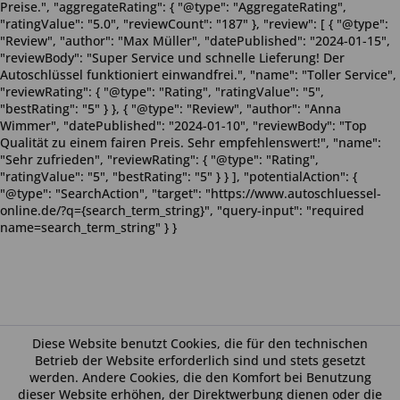
Preise.", "aggregateRating": { "@type": "AggregateRating",
"ratingValue": "5.0", "reviewCount": "187" }, "review": [ { "@type":
"Review", "author": "Max Müller", "datePublished": "2024-01-15",
"reviewBody": "Super Service und schnelle Lieferung! Der
Autoschlüssel funktioniert einwandfrei.", "name": "Toller Service",
"reviewRating": { "@type": "Rating", "ratingValue": "5",
"bestRating": "5" } }, { "@type": "Review", "author": "Anna
Wimmer", "datePublished": "2024-01-10", "reviewBody": "Top
Qualität zu einem fairen Preis. Sehr empfehlenswert!", "name":
"Sehr zufrieden", "reviewRating": { "@type": "Rating",
"ratingValue": "5", "bestRating": "5" } } ], "potentialAction": {
"@type": "SearchAction", "target": "https://www.autoschluessel-
online.de/?q={search_term_string}", "query-input": "required
name=search_term_string" } }
Diese Website benutzt Cookies, die für den technischen
Betrieb der Website erforderlich sind und stets gesetzt
werden. Andere Cookies, die den Komfort bei Benutzung
dieser Website erhöhen, der Direktwerbung dienen oder die