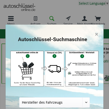
Select Language
▼
Menü
Anfrage
Suchen
Service
Mein Konto
Warenkorb
×
hohe Kundenzufriedenheit
Autoschlüssel-Suchmaschine
Tayfun 2.0 GmbH (in
Schlüsseldienst
Schlüssel-Welt be
Fürth)
Possienke (in Bremen)
Meister Grüner (i
München)
Händlerprofil
Händlerprofil
Händlerprofil