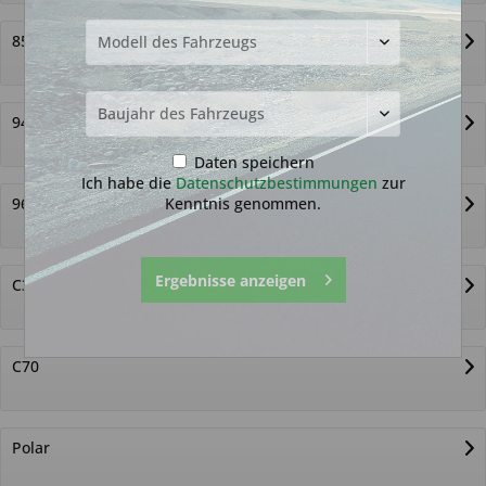
850
940
Daten speichern
Ich habe die
Datenschutzbestimmungen
zur
Kenntnis genommen.
960
Ergebnisse anzeigen
C30
C70
Polar