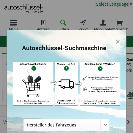
Select Language
▼
Menü
Anfrage
Suchen
Service
Mein Konto
Warenkorb
×
hohe Kundenzufriedenheit
Autoschlüssel-Suchmaschine
Freiburger
Carkeys Augsburg &
Autohaus Patz Gm
Schlüsseldienst GmbH
ECU Service (in
(in Rot am See)
(in Freiburg)
Friedberg)
Händlerprofil
Händlerprofil
Händlerprofil
Volvo
V90