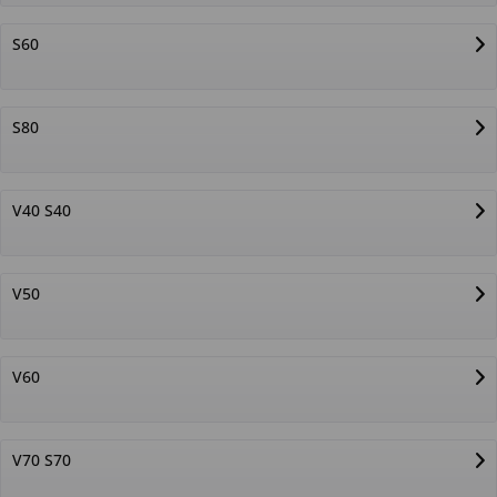
S60
S80
V40 S40
V50
V60
V70 S70