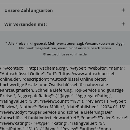
Unsere Zahlungsarten
Wir versenden mit:
* Alle Preise inkl. gesetzl. Mehrwertsteuer zzgl.
Versandkosten
und ggf.
Nachnahmegebühren, wenn nicht anders beschrieben
© autoschlüssel-online.de
{ "@context": "https://schema.org", "@type": "WebSite", "name":
"Autoschlüssel Online", "url": "https://www.autoschluessel-
online.de", "description": "Autoschlüssel Online bietet
hochwertige Ersatz- und Zweitschlüssel für nahezu alle
Fahrzeugmarken. Schnelle Lieferung, Top-Service und günstige
Preise.", "aggregateRating": { "@type": "AggregateRating",
"ratingValue": "5.0", "reviewCount": "187" }, "review": [ { "@type":
"Review", "author": "Max Müller", "datePublished": "2024-01-15",
"reviewBody": "Super Service und schnelle Lieferung! Der
Autoschlüssel funktioniert einwandfrei.", "name": "Toller Service",
"reviewRating": { "@type": "Rating", "ratingValue": "5",
"bestRating": "5" } }, { "@type": "Review", "author": "Anna