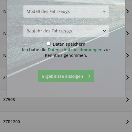
Ninja-ZX12R
Ninja-ZX14
Daten speichern
Ich habe die
Datenschutzbestimmungen
zur
Kenntnis genommen.
Ninja-ZX6R
Ergebnisse anzeigen
Z1000
Z750S
ZZR1200