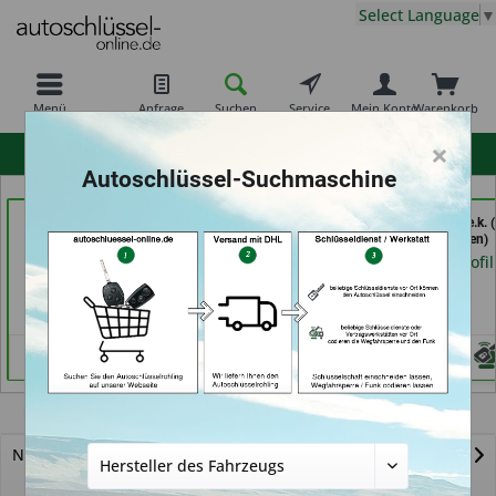
Select Language
▼
Menü
Anfrage
Suchen
Service
Mein Konto
Warenkorb
×
hohe Kundenzufriedenheit
Autoschlüssel-Suchmaschine
Jacks
der Schlüssel Service
moeller-24.de e.k. (
Sicherheitstechnik &
Moos (in Märstetten)
Gelsenkirchen)
Schlüsseldienst (in
Händlerprofil
Händlerprofil
Berlin)
Händlerprofil
Kawasaki
Ninja-ZX10R