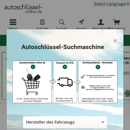
Select Language
▼
Menü
Anfrage
Suchen
Service
Mein Konto
Warenkorb
×
hohe Kundenzufriedenheit
Autoschlüssel-Suchmaschine
AutoAufsperrer (in Bad
der Schlüssel Service
ABC Schlüsseldiens
Arolsen)
Moos (in Märstetten)
Frank Panten (in
Stolberg)
Händlerprofil
Händlerprofil
Händlerprofil
Geld-zurück-Garantie
Unser Versprechen: