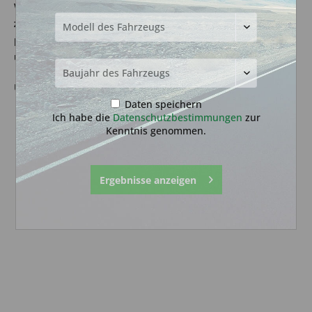
Wir geben Ihnen auf unseren Autoschlüssel eine
Geld-
zurück-Garantie.
Kann der Autoschlüssel nicht auf Ihr Auto
programmiert werden, erstatten wir Ihnen den Preis von
unserem Autoschlüssel.
Unser Versprechen gilt 3 Monate, gültig ab dem Kaufdatum.
Daten speichern
Ich habe die
Datenschutzbestimmungen
zur
Kenntnis genommen.
Ergebnisse anzeigen