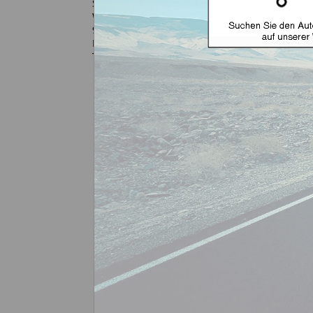
Schlüsseldienst Zimmermann
Winterhäuser Str. 95A
97084 Würzburg
Deutschland
Tel.: 093164770
Jetzt kontaktier