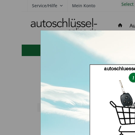
Select
Service/Hilfe
Mein Konto
Au
hohe Kundenzufriedenheit
Schlü
Typ:
Schlüsseldienst
Inhaber:
Dirk Zimmermann
Webseite:
Zur Webseite