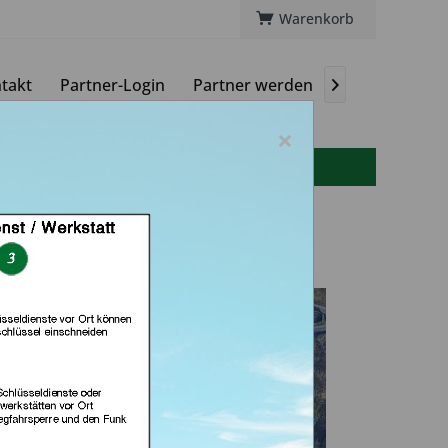
Warenkorb
takt
Partner-Login
Partner werden
Magazin

×
info(at)autoschluessel-online.de
ermann