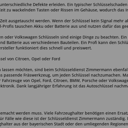
 unterschiedliche Defekte erleiden. Ein typischer Schlüsselscha
eit zu wackelnden Tasten oder Rissen im Gehäuse, wodurch das In
Zeit ausgetauscht werden. Wenn der Schlüssel kein Signal mehr ab
sel-Profis tauschen Akku oder Batterie aus und nutzen dafür das g
en oder Volkswagen Schlüsseln sind einige Dinge zu beachten. Ein
nd Batterie aus verschiedenen Bauteilen. Ein Profi kann den Sch
steller funktioniert dies schnell und preiswert.
el von Citroen, Opel oder Ford
n lassen möchten, sind beim Schlüsseldienst Zimmermann ebenfall
s passende Fräswerkzeug, um jeden Schlüssel nachzumachen. Mark
 Fahrzeuge von Opel, Ford, Citroen, BMW, Porsche oder Volkswage
lektronik. Dank langjähriger Erfahrung ist das Autoschlüssel na
hgemacht werden muss. Viele Fahrzeughalter benötigen einen Ersa
Für Fälle wie diese ist der Schlüsseldienst Zimmermann zuständig. 
alter aus der bayerischen Stadt oder den umliegenden Regionen 