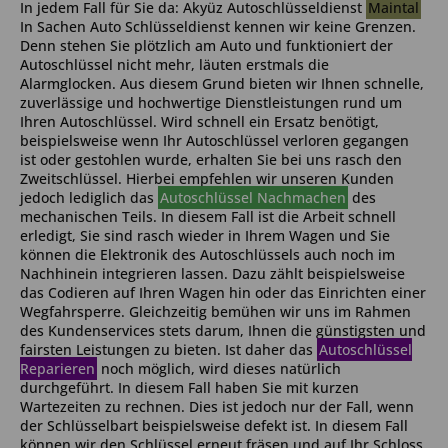
In jedem Fall für Sie da: Akyüz Autoschlüsseldienst
Maintal
In Sachen Auto Schlüsseldienst kennen wir keine Grenzen.
Denn stehen Sie plötzlich am Auto und funktioniert der
Autoschlüssel nicht mehr, läuten erstmals die
Alarmglocken. Aus diesem Grund bieten wir Ihnen schnelle,
zuverlässige und hochwertige Dienstleistungen rund um
Ihren Autoschlüssel. Wird schnell ein Ersatz benötigt,
beispielsweise wenn Ihr Autoschlüssel verloren gegangen
ist oder gestohlen wurde, erhalten Sie bei uns rasch den
Zweitschlüssel. Hierbei empfehlen wir unseren Kunden
jedoch lediglich das
Autoschlüssel Nachmachen
des
mechanischen Teils. In diesem Fall ist die Arbeit schnell
erledigt, Sie sind rasch wieder in Ihrem Wagen und Sie
können die Elektronik des Autoschlüssels auch noch im
Nachhinein integrieren lassen. Dazu zählt beispielsweise
das Codieren auf Ihren Wagen hin oder das Einrichten einer
Wegfahrsperre. Gleichzeitig bemühen wir uns im Rahmen
des Kundenservices stets darum, Ihnen die günstigsten und
fairsten Leistungen zu bieten. Ist daher das
Autoschlüssel
Reparieren
noch möglich, wird dieses natürlich
durchgeführt. In diesem Fall haben Sie mit kurzen
Wartezeiten zu rechnen. Dies ist jedoch nur der Fall, wenn
der Schlüsselbart beispielsweise defekt ist. In diesem Fall
können wir den Schlüssel erneut fräsen und auf Ihr Schloss