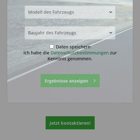
Danke).
Typ:
Schlüsseldienst
Inhaber:
Hasan Hüseyin Akyüz
Webseite:
Zur Webseite
Daten speichern
Ich habe die
Datenschutzbestimmungen
zur
Kenntnis genommen.
AKYÜZ Schlüsseldienst & Sicherheitstechnik
Kennedystr.15
Ergebnisse anzeigen
63477 Maintal
Deutschland
Tel.: 06181497493
Jetzt kontaktieren!