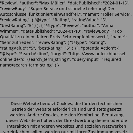
"Review", "author": "Max Müller", "datePublished": "2024-01-15",
"reviewBody": "Super Service und schnelle Lieferung! Der
Autoschlüssel funktioniert einwandfrei.", "name": "Toller Service",
"reviewRating": { "@type": "Rating", "ratingValue": "5",
"bestRating": "5" } }, { "@type": "Review", "author": "Anna
Wimmer", "datePublished": "2024-01-10", "reviewBody": "Top
Qualität zu einem fairen Preis. Sehr empfehlenswert!", "name":
"Sehr zufrieden", "reviewRating": { "@type": "Rating",
"ratingValue": "5", "bestRating": "5" } } ], "potentialAction": {
"@type": "SearchAction", "target": "https://www.autoschluessel-
online.de/?q={search_term_string}", "query-input": "required
name=search_term_string" } }
Diese Website benutzt Cookies, die für den technischen
Betrieb der Website erforderlich sind und stets gesetzt
werden. Andere Cookies, die den Komfort bei Benutzung
dieser Website erhöhen, der Direktwerbung dienen oder die
Interaktion mit anderen Websites und sozialen Netzwerken
vereinfachen sollen, werden nur mit Ihrer Zustimmung gesetzt.