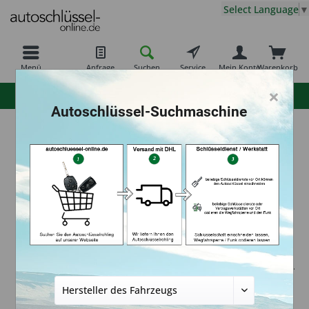
Select Language
▼
Menü
Anfrage
Suchen
Service
Mein Konto
Warenkorb
×
hohe Kundenzufriedenheit
Autoschlüssel-Suchmaschine
AKYÜZ Schlüsseldienst & Sicherheitstechnik
- Hasan Hüseyin Akyüz
Erfahrung seit über 25 Jahren. Wir programmieren
Autoschlüssel mit Fernbedienung für alle Marken. Bis zu
50% günstiger als in der Fachwerkstatt. www.akyuez.com
Anfragen über E-Mail: info@akyuez.com Tel.:
06181/497493 WhatsApp: 06181/497493 (Diese Festnetz-Nr.
hat auch gleichzeitig WhatsApp) (bei Fragen zu
Autoschlüssel bitte NUR ZU Geschäftszeiten anrufen