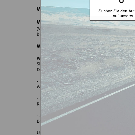
Widerrufsrecht für den Verkauf vo
Widerrufsrecht für Verbraucher
(Verbraucher ist jede natürliche Person, die ei
beruflichen Tätigkeit zugerechnet werden könne
Widerrufsbelehrung
Widerrufsrecht
Sie haben das Recht, binnen 14 Tagen ohne Ang
Die Widerrufsfrist beträgt 14 Tage ab dem Tag,
- an dem Sie oder ein von Ihnen benannter Dritt
Waren im Rahmen einer einheitlichen Bestellung 
- an dem Sie oder ein von Ihnen benannter Dritt
Rahmen einer einheitlichen Bestellung bestellt
- an dem Sie oder ein von Ihnen benannter Dritt
Bestellung Waren zur regelmäßigen Lieferung üb
Um Ihr Widerrufsrecht auszuüben, müssen Sie