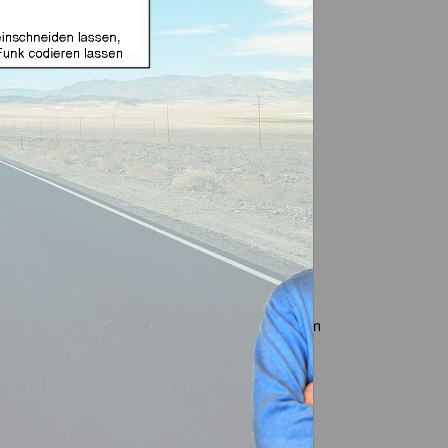
rer gewerblichen noch ihrer selbstständigen
ben bzw. hat, sofern Sie eine oder mehrere
men haben bzw. hat, sofern Sie mehrere Waren im
en haben bzw. hat, sofern im Rahmen einer
efonnr.: 02153 / 910 70 95, E-Mail-Adresse: