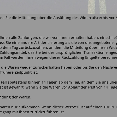
ndeutigen Erklärung (z.B. ein mit der Post versandter Brief oder ei
as beigefügte Muster-Widerrufsformular verwenden, das jedoch nic
ass Sie die Mitteilung über die Ausübung des Widerrufsrechts vor 
Ihnen alle Zahlungen, die wir von Ihnen erhalten haben, einschlie
ass Sie eine andere Art der Lieferung als die von uns angebotene,
b dem Tag zurückzuzahlen, an dem die Mitteilung über Ihren Wider
ahlungsmittel, das Sie bei der ursprünglichen Transaktion einges
em Fall werden Ihnen wegen dieser Rückzahlung Entgelte berechne
r die Waren wieder zurückerhalten haben oder bis Sie den Nachwe
rühere Zeitpunkt ist.
Fall spätestens binnen 14
Tagen
ab dem Tag, an dem Sie uns über
t ist gewahrt, wenn Sie die Waren vor Ablauf der Frist von
14 Tag
endung der Waren.
 Waren nur aufkommen, wenn dieser Wertverlust auf einen zur Prü
mgang mit ihnen zurückzuführen ist.