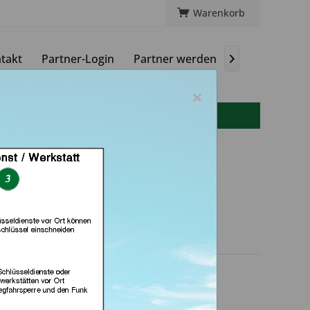
Warenkorb
takt
Partner-Login
Partner werden
Magazin

×
info(at)autoschluessel-online.de
 by Eski (in Erlangen)
dlerprofil