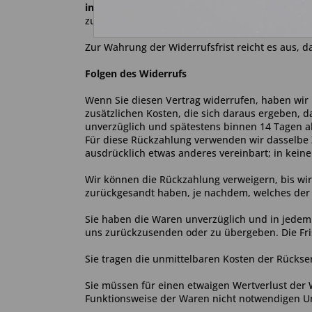
info@autoschluessel-online.de)
mittels einer ei
zu widerrufen, informieren. Sie können dafür d
Zur Wahrung der Widerrufsfrist reicht es aus, d
Folgen des Widerrufs
Wenn Sie diesen Vertrag widerrufen, haben wir 
zusätzlichen Kosten, die sich daraus ergeben, d
unverzüglich und spätestens binnen 14
Tagen
a
Für diese Rückzahlung verwenden wir dasselbe Z
ausdrücklich etwas anderes vereinbart; in kein
Wir können die Rückzahlung verweigern, bis wi
zurückgesandt haben, je nachdem, welches der f
Sie haben die Waren unverzüglich und in jedem 
uns
zurückzusenden oder zu übergeben. Die Fris
Sie tragen die unmittelbaren Kosten der Rücks
Sie müssen für einen etwaigen Wertverlust der
Funktionsweise der Waren nicht notwendigen U