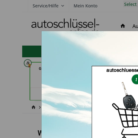
Select
Service/Hilfe
Mein Konto
Au
hohe Kundenzufriedenheit
GSB Produktions GmbH (in
Carkeys Augsburg
Pfäffikon)
Mobilservice (
Händlerprofil
Händler
Widerrufsrecht
Widerrufsrecht