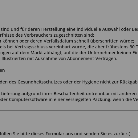
igt sind und für deren Herstellung eine individuelle Auswahl ode
ürfnisse des Verbrauchers zugeschnitten sind;
en können oder deren Verfallsdatum schnell überschritten würde;
reis bei Vertragsschluss vereinbart wurde, die aber frühestens 30
gen auf dem Markt abhängt, auf die der Unternehmer keinen Einf
er Illustrierten mit Ausnahme von Abonnement-Verträgen.
gen
ünden des Gesundheitsschutzes oder der Hygiene nicht zur Rückgab
r Lieferung aufgrund ihrer Beschaffenheit untrennbar mit anderen
der Computersoftware in einer versiegelten Packung, wenn die Ve
üllen Sie bitte dieses Formular aus und senden Sie es zurück.)