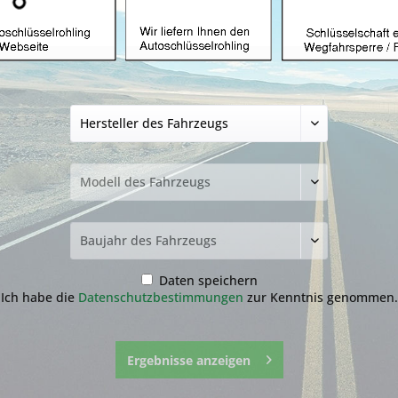
n Waren
n Rechtsgeschäft zu Zwecken abschließt, die überwiegend weder ih
n.)
abe von Gründen diesen Vertrag zu widerrufen.
er, der nicht der Beförderer ist, die Waren in Besitz genommen ha
bestellt haben und diese einheitlich geliefert wird bzw. werden
;
Daten speichern
er, der nicht der Beförderer ist, die letzte Ware in Besitz genom
Ich habe die
Datenschutzbestimmungen
zur Kenntnis genommen.
 haben und diese getrennt geliefert werden
;
er, der nicht der Beförderer ist, die erste Ware in Besitz genomm
er einen festgelegten Zeitraum hinweg geliefert werden.
Ergebnisse anzeigen
 uns
(ML Autoschlüssel GmbH, Schloßstraße 2a, 41334 Nettetal, Tel