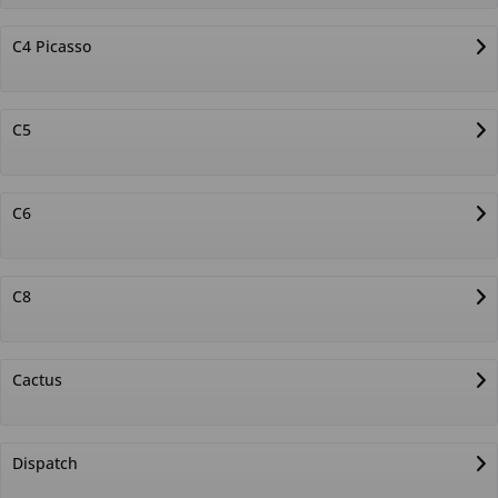
C4 Picasso
C5
C6
C8
Cactus
Dispatch