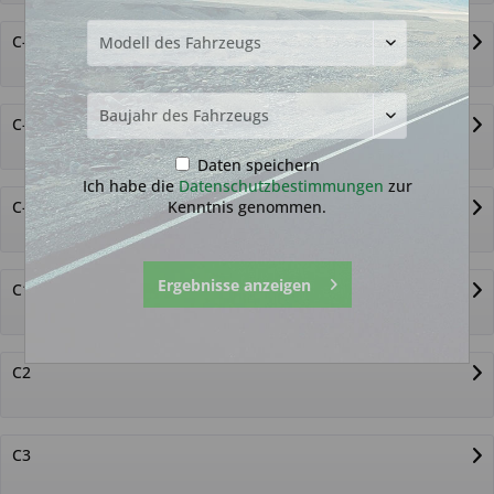
C-Crosser
C-Zero
Daten speichern
Ich habe die
Datenschutzbestimmungen
zur
Kenntnis genommen.
C-Elysee
Ergebnisse anzeigen
C1
C2
C3