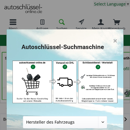
Select Language
▼
Menü
Anfrage
Suchen
Service
Mein Konto
Warenkorb
×
hohe Kundenzufriedenheit
Autoschlüssel-Suchmaschine
Schlüssel- u. DL Service
Service Punkt (in
AutoSchlüssel BerliN
(in Dresden)
Bremen)
Berlin)
Händlerprofil
Händlerprofil
Händlerprofil
Citroën
Berlingo