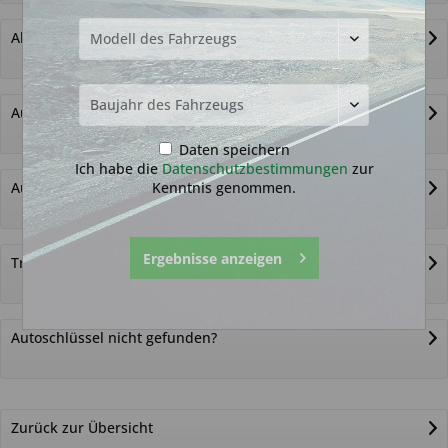
Alternativ-Funkautoschlüssel
Autoschlüssel ohne Funk
Daten speichern
Ich habe die
Datenschutzbestimmungen
zur
Kenntnis genommen.
Autoschlüsselgehäuse und Zubehör
Ergebnisse anzeigen
Transponder
Autoschlüssel nicht gefunden?
Zurück zur Übersicht