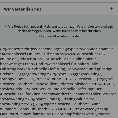
Wir versenden mit:
* Alle Preise inkl. gesetzl. Mehrwertsteuer zzgl.
Versandkosten
und ggf.
Nachnahmegebühren, wenn nicht anders beschrieben
© autoschlüssel-online.de
{ "@context": "https://schema.org", "@type": "WebSite", "name":
"Autoschlüssel Online", "url": "https://www.autoschluessel-
online.de", "description": "Autoschlüssel Online bietet
hochwertige Ersatz- und Zweitschlüssel für nahezu alle
Fahrzeugmarken. Schnelle Lieferung, Top-Service und günstige
Preise.", "aggregateRating": { "@type": "AggregateRating",
"ratingValue": "5.0", "reviewCount": "187" }, "review": [ { "@type":
"Review", "author": "Max Müller", "datePublished": "2024-01-15",
"reviewBody": "Super Service und schnelle Lieferung! Der
Autoschlüssel funktioniert einwandfrei.", "name": "Toller Service",
"reviewRating": { "@type": "Rating", "ratingValue": "5",
"bestRating": "5" } }, { "@type": "Review", "author": "Anna
Wimmer", "datePublished": "2024-01-10", "reviewBody": "Top
Qualität zu einem fairen Preis. Sehr empfehlenswert!", "name":