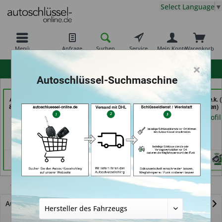
Select Language
▼
Menü
Anfrage
Suchen
Service
Mein Konto
Warenkorb
×
hohe Kundenzufriedenheit
Autoschlüssel-Suchmaschine
AKYÜZ Schlüsseldienst
Service Punkt (in
moeller-24.de e.k. (
& Sicherheitstechnik (in
Bremen)
Gelsenkirchen)
Maintal)
Händlerprofil
Händlerprofil
Händlerprofil
C-Elysee
Autoschlüssel mit Funk