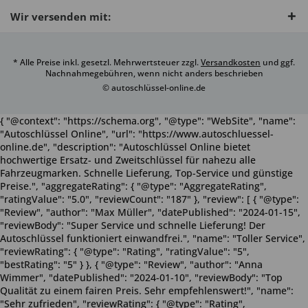
Wir versenden mit:
* Alle Preise inkl. gesetzl. Mehrwertsteuer zzgl.
Versandkosten
und ggf.
Nachnahmegebühren, wenn nicht anders beschrieben
© autoschlüssel-online.de
{ "@context": "https://schema.org", "@type": "WebSite", "name":
"Autoschlüssel Online", "url": "https://www.autoschluessel-
online.de", "description": "Autoschlüssel Online bietet
hochwertige Ersatz- und Zweitschlüssel für nahezu alle
Fahrzeugmarken. Schnelle Lieferung, Top-Service und günstige
Preise.", "aggregateRating": { "@type": "AggregateRating",
"ratingValue": "5.0", "reviewCount": "187" }, "review": [ { "@type":
"Review", "author": "Max Müller", "datePublished": "2024-01-15",
"reviewBody": "Super Service und schnelle Lieferung! Der
Autoschlüssel funktioniert einwandfrei.", "name": "Toller Service",
"reviewRating": { "@type": "Rating", "ratingValue": "5",
"bestRating": "5" } }, { "@type": "Review", "author": "Anna
Wimmer", "datePublished": "2024-01-10", "reviewBody": "Top
Qualität zu einem fairen Preis. Sehr empfehlenswert!", "name":
"Sehr zufrieden", "reviewRating": { "@type": "Rating",