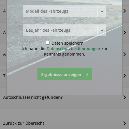
Alternativ-Funkautoschlüssel
Autoschlüssel ohne Funk
Daten speichern
Ich habe die
Datenschutzbestimmungen
zur
Kenntnis genommen.
Autoschlüsselgehäuse und Zubehör
Ergebnisse anzeigen
Transponder
Autoschlüssel nicht gefunden?
Zurück zur Übersicht