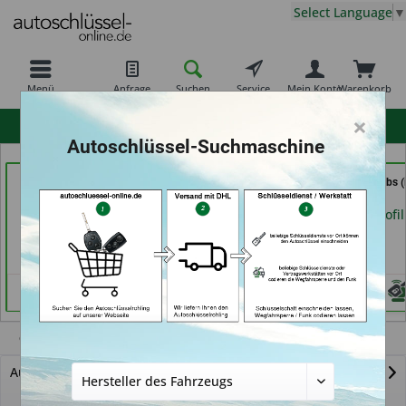
Select Language
▼
Menü
Anfrage
Suchen
Service
Mein Konto
Warenkorb
×
hohe Kundenzufriedenheit
Autoschlüssel-Suchmaschine
069er Schlüsseldienst
Schuh und
Schlüssel Jacobs (
Frankfurt (in Frankfurt
Schlüsseldienst Bernd
Krefeld)
am Main)
Schutte im Kaufpark (in
Händlerprofil
Göttingen)
Händlerprofil
Händlerprofil
C4 Picasso
Autoschlüssel mit Funk