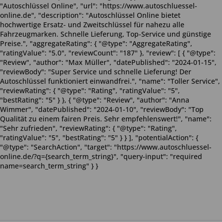
"Autoschlüssel Online", "url": "https://www.autoschluessel-
online.de", "description": "Autoschlüssel Online bietet
hochwertige Ersatz- und Zweitschlüssel für nahezu alle
Fahrzeugmarken. Schnelle Lieferung, Top-Service und günstige
Preise.", "aggregateRating": { "@type": "AggregateRating",
"ratingValue": "5.0", "reviewCount": "187" }, "review": [ { "@type":
"Review", "author": "Max Müller", "datePublished": "2024-01-15",
"reviewBody": "Super Service und schnelle Lieferung! Der
Autoschlüssel funktioniert einwandfrei.", "name": "Toller Service",
"reviewRating": { "@type": "Rating", "ratingValue": "5",
"bestRating": "5" } }, { "@type": "Review", "author": "Anna
Wimmer", "datePublished": "2024-01-10", "reviewBody": "Top
Qualität zu einem fairen Preis. Sehr empfehlenswert!", "name":
"Sehr zufrieden", "reviewRating": { "@type": "Rating",
"ratingValue": "5", "bestRating": "5" } } ], "potentialAction": {
"@type": "SearchAction", "target": "https://www.autoschluessel-
online.de/?q={search_term_string}", "query-input": "required
name=search_term_string" } }