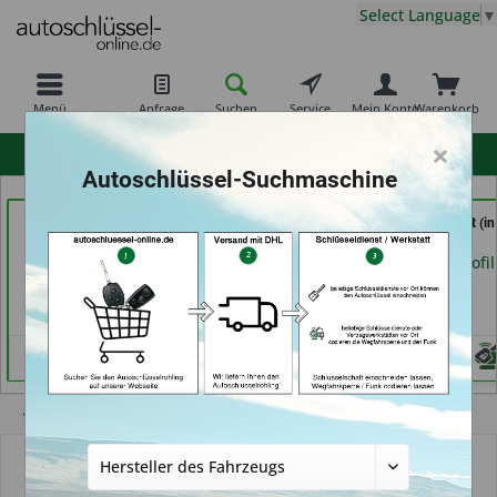
Select Language
▼
Menü
Anfrage
Suchen
Service
Mein Konto
Warenkorb
×
hohe Kundenzufriedenheit
Autoschlüssel-Suchmaschine
Jacks
Shoes & Keys by Eski (in
Service Punkt (in
Sicherheitstechnik &
Erlangen)
Bremen)
Schlüsseldienst (in
Händlerprofil
Händlerprofil
Berlin)
Händlerprofil
Übersicht
Autoschlüsselgehäuse und Zubehör