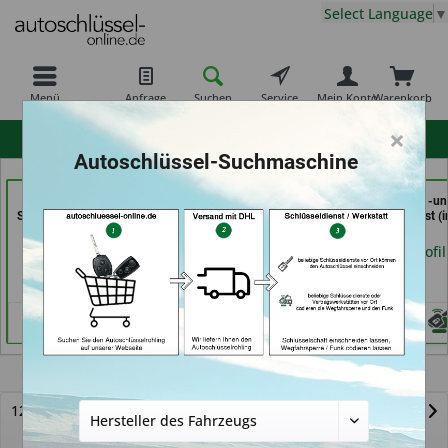
Select Language
▼
Menü
Anfrage
Suchen
Service
Mein Konto
Warenkorb
×
hohe Kundenzufriedenheit
Autoschlüssel-Suchmaschine
Aba Schlüssel &
Schuh und Schlüssel
In Time Schuh -u
Sicherheitstechnik Güler
Profi Dschurny (in
Schlüsseldienst (i
GmbH (in Karlsruhe)
Rosdorf)
Coburg)
Händlerprofil
Händlerprofil
Händlerprofil
Mazda
121