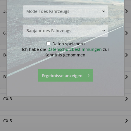
323
626
Daten speichern
Ich habe die
Datenschutzbestimmungen
zur
Kenntnis genommen.
B-Series P/U
Ergebnisse anzeigen
BT-50
CX-3
CX-5