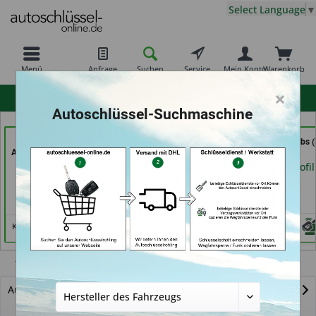
Select Language
▼
Menü
Anfrage
Suchen
Service
Mein Konto
Warenkorb
×
hohe Kundenzufriedenheit
Autoschlüssel-Suchmaschine
KEYHERO
Schlüssel-Welt bei
Schlüssel Jacobs (
Autoschlüssel (in Berlin)
Meister Grüner (in
Krefeld)
München)
Händlerprofil
Händlerprofil
Händlerprofil
Keine Services hinterlegt
Tribute
Autoschlüssel mit Funk