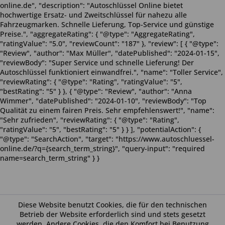
online.de", "description": "Autoschlüssel Online bietet
hochwertige Ersatz- und Zweitschlüssel für nahezu alle
Fahrzeugmarken. Schnelle Lieferung, Top-Service und günstige
Preise.", "aggregateRating": { "@type": "AggregateRating",
"ratingValue": "5.0", "reviewCount": "187" }, "review": [ { "@type":
"Review", "author": "Max Müller", "datePublished": "2024-01-15",
"reviewBody": "Super Service und schnelle Lieferung! Der
Autoschlüssel funktioniert einwandfrei.", "name": "Toller Service",
"reviewRating": { "@type": "Rating", "ratingValue": "5",
"bestRating": "5" } }, { "@type": "Review", "author": "Anna
Wimmer", "datePublished": "2024-01-10", "reviewBody": "Top
Qualität zu einem fairen Preis. Sehr empfehlenswert!", "name":
"Sehr zufrieden", "reviewRating": { "@type": "Rating",
"ratingValue": "5", "bestRating": "5" } } ], "potentialAction": {
"@type": "SearchAction", "target": "https://www.autoschluessel-
online.de/?q={search_term_string}", "query-input": "required
name=search_term_string" } }
Diese Website benutzt Cookies, die für den technischen
Betrieb der Website erforderlich sind und stets gesetzt
werden. Andere Cookies, die den Komfort bei Benutzung