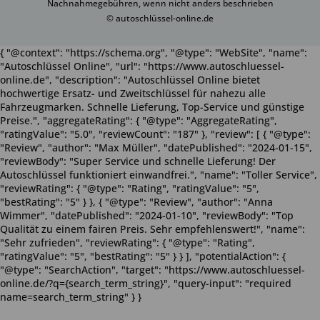
Nachnahmegebühren, wenn nicht anders beschrieben
© autoschlüssel-online.de
{ "@context": "https://schema.org", "@type": "WebSite", "name":
"Autoschlüssel Online", "url": "https://www.autoschluessel-
online.de", "description": "Autoschlüssel Online bietet
hochwertige Ersatz- und Zweitschlüssel für nahezu alle
Fahrzeugmarken. Schnelle Lieferung, Top-Service und günstige
Preise.", "aggregateRating": { "@type": "AggregateRating",
"ratingValue": "5.0", "reviewCount": "187" }, "review": [ { "@type":
"Review", "author": "Max Müller", "datePublished": "2024-01-15",
"reviewBody": "Super Service und schnelle Lieferung! Der
Autoschlüssel funktioniert einwandfrei.", "name": "Toller Service",
"reviewRating": { "@type": "Rating", "ratingValue": "5",
"bestRating": "5" } }, { "@type": "Review", "author": "Anna
Wimmer", "datePublished": "2024-01-10", "reviewBody": "Top
Qualität zu einem fairen Preis. Sehr empfehlenswert!", "name":
"Sehr zufrieden", "reviewRating": { "@type": "Rating",
"ratingValue": "5", "bestRating": "5" } } ], "potentialAction": {
"@type": "SearchAction", "target": "https://www.autoschluessel-
online.de/?q={search_term_string}", "query-input": "required
name=search_term_string" } }