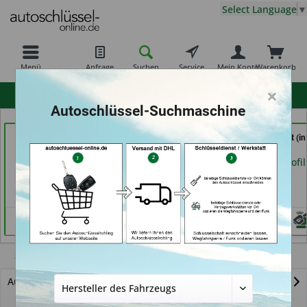
Select Language
▼
Menü
Anfrage
Suchen
Service
Mein Konto
Warenkorb
×
hohe Kundenzufriedenheit
Autoschlüssel-Suchmaschine
RAPID Service (in
Calenberger
Service Punkt (in
Fellbach)
Schlüssedienst (in
Bremen)
Hannover)
Händlerprofil
Händlerprofil
Händlerprofil
323
Autoschlüssel mit Funk