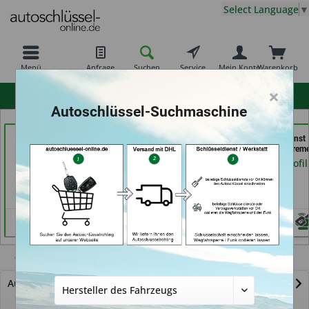
Select Language
▼
Menü
Anfrage
Suchen
Service
Mein Konto
Warenkorb
×
hohe Kundenzufriedenheit
Autoschlüssel-Suchmaschine
Schlüssel-Welt bei
Calenberger
Schlüsseldienst
Meister Grüner (in
Schlüssedienst (in
Possienke (in Brem
München)
Hannover)
Händlerprofil
Händlerprofil
Händlerprofil
CX-30
Autoschlüssel mit Funk