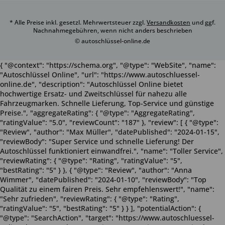
* Alle Preise inkl. gesetzl. Mehrwertsteuer zzgl.
Versandkosten
und ggf.
Nachnahmegebühren, wenn nicht anders beschrieben
© autoschlüssel-online.de
{ "@context": "https://schema.org", "@type": "WebSite", "name":
"Autoschlüssel Online", "url": "https://www.autoschluessel-
online.de", "description": "Autoschlüssel Online bietet
hochwertige Ersatz- und Zweitschlüssel für nahezu alle
Fahrzeugmarken. Schnelle Lieferung, Top-Service und günstige
Preise.", "aggregateRating": { "@type": "AggregateRating",
"ratingValue": "5.0", "reviewCount": "187" }, "review": [ { "@type":
"Review", "author": "Max Müller", "datePublished": "2024-01-15",
"reviewBody": "Super Service und schnelle Lieferung! Der
Autoschlüssel funktioniert einwandfrei.", "name": "Toller Service",
"reviewRating": { "@type": "Rating", "ratingValue": "5",
"bestRating": "5" } }, { "@type": "Review", "author": "Anna
Wimmer", "datePublished": "2024-01-10", "reviewBody": "Top
Qualität zu einem fairen Preis. Sehr empfehlenswert!", "name":
"Sehr zufrieden", "reviewRating": { "@type": "Rating",
"ratingValue": "5", "bestRating": "5" } } ], "potentialAction": {
"@type": "SearchAction", "target": "https://www.autoschluessel-