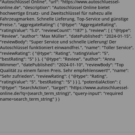
"Autoschlüssel Online", "url": "https://www.autoschluessel-
online.de", "description": "Autoschlüssel Online bietet
hochwertige Ersatz- und Zweitschlüssel für nahezu alle
Fahrzeugmarken. Schnelle Lieferung, Top-Service und günstige
Preise.", "aggregateRating": { "@type": "AggregateRating",
"ratingValue": "5.0", "reviewCount": "187" }, "review": [ { "@type":
"Review", "author": "Max Müller", "datePublished": "2024-01-15",
"reviewBody": "Super Service und schnelle Lieferung! Der
Autoschlüssel funktioniert einwandfrei.", "name": "Toller Service",
"reviewRating": { "@type": "Rating", "ratingValue": "5",
"bestRating": "5" } }, { "@type": "Review", "author": "Anna
Wimmer", "datePublished": "2024-01-10", "reviewBody": "Top
Qualität zu einem fairen Preis. Sehr empfehlenswert!", "name":
"Sehr zufrieden", "reviewRating": { "@type": "Rating",
"ratingValue": "5", "bestRating": "5" } } ], "potentialAction": {
"@type": "SearchAction", "target": "https://www.autoschluessel-
online.de/?q={search_term_string}", "query-input": "required
name=search_term_string" } }