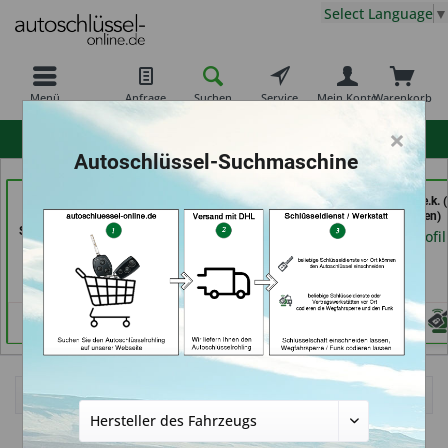
Select Language
▼
Menü
Anfrage
Suchen
Service
Mein Konto
Warenkorb
×
hohe Kundenzufriedenheit
Autoschlüssel-Suchmaschine
Schuh und
069er Schlüsseldienst
moeller-24.de e.k. (
Schlüsseldienst Bernd
Frankfurt (in Frankfurt
Gelsenkirchen)
Schutte im Kaufpark (in
am Main)
Händlerprofil
Göttingen)
Händlerprofil
Händlerprofil
Ich bin Neukunde