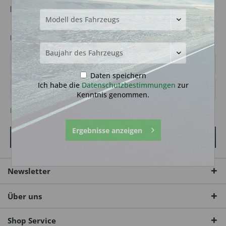
Ich bin bereits Kunde
Einloggen mit Ihrer E-Mail-Adresse und Ihrem Passwort
Daten speichern
Ich habe die
Datenschutzbestimmungen
zur
Kenntnis genommen.
Passwort vergessen?
Ergebnisse anzeigen
Anmelden
Newsletter
Über uns
Shop Service