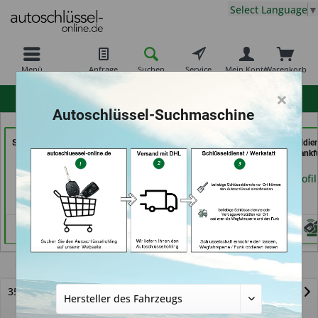
Select Language
▼
Menü
Anfrage
Suchen
Service
Mein Konto
Warenkorb
×
hohe Kundenzufriedenheit
Autoschlüssel-Suchmaschine
Schlüssel- u. DL Service
Schlüsseldienst
069er Schlüsseldie
(in Dresden)
Zimmermann (in
Frankfurt (in Frankf
Würzburg)
am Main)
Händlerprofil
Händlerprofil
Händlerprofil
Iveco
35C11