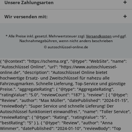
Unsere Zahlungsarten
Wir versenden mit:
* Alle Preise inkl. gesetzl. Mehrwertsteuer zzgl.
Versandkosten
und ggf.
Nachnahmegebühren, wenn nicht anders beschrieben
© autoschlüssel-online.de
{ "@context": "https://schema.org", "@type": "WebSite", "name":
"Autoschlüssel Online", "url": "https://www.autoschluessel-
online.de", "description": "Autoschlüssel Online bietet
hochwertige Ersatz- und Zweitschlüssel für nahezu alle
Fahrzeugmarken. Schnelle Lieferung, Top-Service und günstige
Preise.", "aggregateRating": { "@type": "AggregateRating",
"ratingValue": "5.0", "reviewCount": "187" }, "review": [ { "@type":
"Review", "author": "Max Müller", "datePublished": "2024-01-15",
"reviewBody": "Super Service und schnelle Lieferung! Der
Autoschlüssel funktioniert einwandfrei.", "name": "Toller Service",
"reviewRating": { "@type": "Rating", "ratingValue": "5",
"bestRating": "5" } }, { "@type": "Review", "author": "Anna
Wimmer", "datePublished": "2024-01-10", "reviewBody": "Top