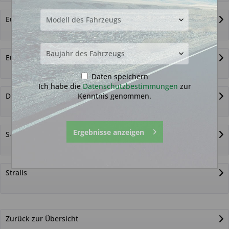
EuroCargo
EuroStar
Daten speichern
Ich habe die
Datenschutzbestimmungen
zur
Kenntnis genommen.
Daily
Ergebnisse anzeigen
S-2000
Stralis
Zurück zur Übersicht