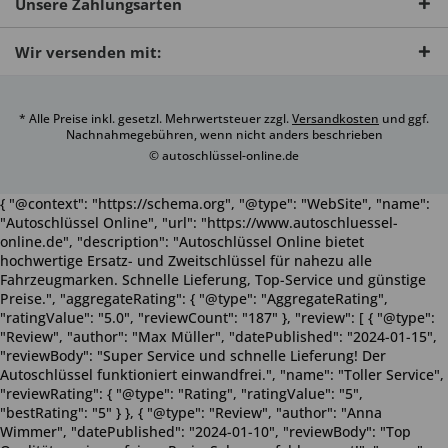
Unsere Zahlungsarten
Wir versenden mit:
* Alle Preise inkl. gesetzl. Mehrwertsteuer zzgl.
Versandkosten
und ggf.
Nachnahmegebühren, wenn nicht anders beschrieben
© autoschlüssel-online.de
{ "@context": "https://schema.org", "@type": "WebSite", "name":
"Autoschlüssel Online", "url": "https://www.autoschluessel-
online.de", "description": "Autoschlüssel Online bietet
hochwertige Ersatz- und Zweitschlüssel für nahezu alle
Fahrzeugmarken. Schnelle Lieferung, Top-Service und günstige
Preise.", "aggregateRating": { "@type": "AggregateRating",
"ratingValue": "5.0", "reviewCount": "187" }, "review": [ { "@type":
"Review", "author": "Max Müller", "datePublished": "2024-01-15",
"reviewBody": "Super Service und schnelle Lieferung! Der
Autoschlüssel funktioniert einwandfrei.", "name": "Toller Service",
"reviewRating": { "@type": "Rating", "ratingValue": "5",
"bestRating": "5" } }, { "@type": "Review", "author": "Anna
Wimmer", "datePublished": "2024-01-10", "reviewBody": "Top