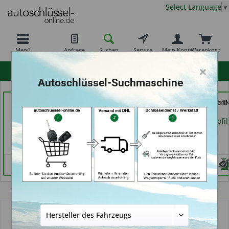
Select Language
▼
Menü
Anfrage
Suchen
Service
Mein Konto
Warenkorb
×
hohe Kundenzufriedenheit
Autoschlüssel-Suchmaschine
Carkeys Augsburg &
Autohaus Patz GmbH
AutoSchlüssel BerliN
ECU Service
(in Rot am See)
Berlin)
Mobilservice (in
Händlerprofil
Händlerprofil
Augsburg)
Händlerprofil
Übersicht
Gehäuse