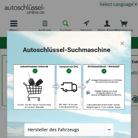
Select Language
▼
Menü
Anfrage
Suchen
Service
Mein Konto
Warenkorb
×
hohe Kundenzufriedenheit
Autoschlüssel-Suchmaschine
Schuh-Schlüsseldienst
Schlüssel- u. DL Service
Shoes & Keys by Eski
BEKASCHO; Im-
(in Dresden)
Erlangen)
Kaufland (in Worms)
Händlerprofil
Händlerprofil
Händlerprofil
Ich bin Neukunde