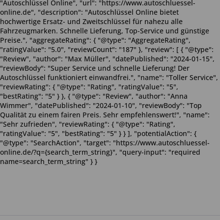
"Autoschlüssel Online", "url": "https://www.autoschluessel-
online.de", "description": "Autoschlüssel Online bietet
hochwertige Ersatz- und Zweitschlüssel für nahezu alle
Fahrzeugmarken. Schnelle Lieferung, Top-Service und günstige
Preise.", "aggregateRating": { "@type": "AggregateRating",
"ratingValue": "5.0", "reviewCount": "187" }, "review": [ { "@type":
"Review", "author": "Max Müller", "datePublished": "2024-01-15",
"reviewBody": "Super Service und schnelle Lieferung! Der
Autoschlüssel funktioniert einwandfrei.", "name": "Toller Service",
"reviewRating": { "@type": "Rating", "ratingValue": "5",
"bestRating": "5" } }, { "@type": "Review", "author": "Anna
Wimmer", "datePublished": "2024-01-10", "reviewBody": "Top
Qualität zu einem fairen Preis. Sehr empfehlenswert!", "name":
"Sehr zufrieden", "reviewRating": { "@type": "Rating",
"ratingValue": "5", "bestRating": "5" } } ], "potentialAction": {
"@type": "SearchAction", "target": "https://www.autoschluessel-
online.de/?q={search_term_string}", "query-input": "required
name=search_term_string" } }