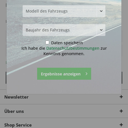
Ich bin bereits Kunde
Einloggen mit Ihrer E-Mail-Adresse und Ihrem Passwort
Daten speichern
Ich habe die
Datenschutzbestimmungen
zur
Kenntnis genommen.
Passwort vergessen?
Ergebnisse anzeigen
Anmelden
Newsletter
Über uns
Shop Service