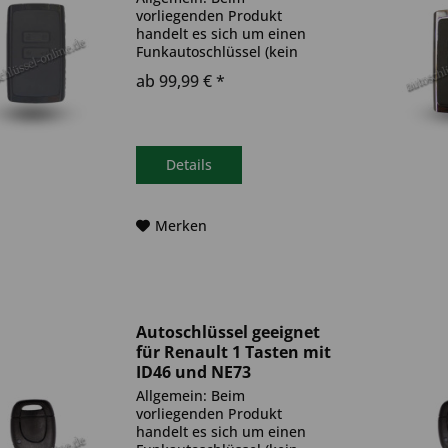
vorliegenden Produkt
handelt es sich um einen
Funkautoschlüssel (kein
Original). Es ist eine
ab 99,99 € *
Wegfahrsperre
(Transponder), sowie eine
Funkeinheit im Autoschlüssel
verbaut. Bitte achte darauf,
dass der Autoschlüssel
Details
deinem...
Merken
Autoschlüssel geeignet
für Renault 1 Tasten mit
ID46 und NE73
(Aftermarket Produkt)
Allgemein: Beim
vorliegenden Produkt
handelt es sich um einen