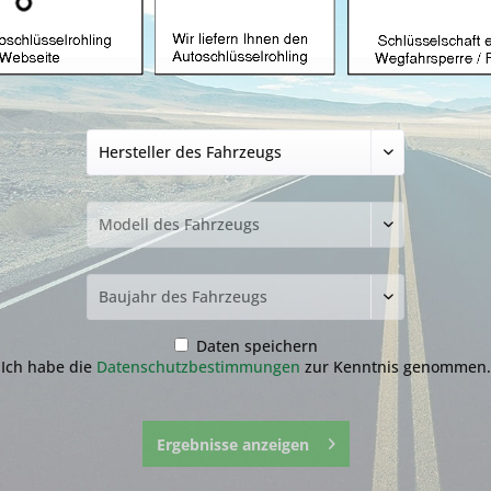
Clio
Espace
F
Kadjar
Koleos
Master
Maxity
Daten speichern
Ich habe die
Datenschutzbestimmungen
zur Kenntnis genommen.
Ergebnisse anzeigen
afrane
Scenic