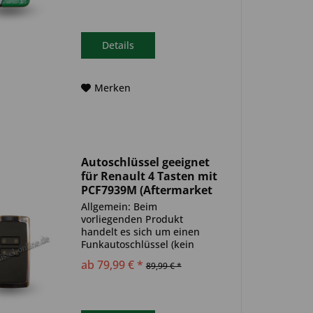
(Transponder), sowie eine
Funkeinheit im Autoschlüssel
verbaut. Bitte achte darauf,
dass der Autoschlüssel
Details
deinem...
Merken
Autoschlüssel geeignet
für Renault 4 Tasten mit
PCF7939M (Aftermarket
Produkt)
Allgemein: Beim
vorliegenden Produkt
handelt es sich um einen
Funkautoschlüssel (kein
Original). Es ist eine
ab 79,99 € *
89,99 € *
Wegfahrsperre
(Transponder), sowie eine
Funkeinheit im Autoschlüssel
verbaut. Bitte achte darauf,