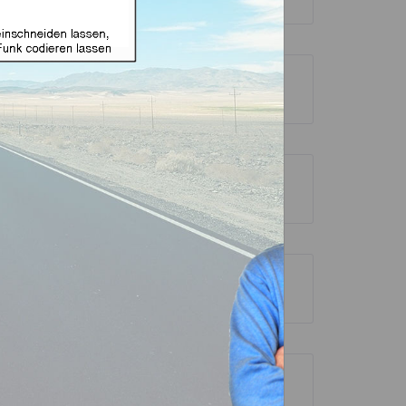
luence
Kangoo
Laguna
Latitude
Megane
Modus
SM3
Symbol