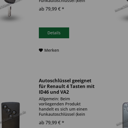
Funkautoschlüssel (kein
Original). Es ist eine
ab 79,99 € *
Wegfahrsperre
(Transponder), sowie eine
Funkeinheit im Autoschlüssel
verbaut. Bitte achte darauf,
dass der Autoschlüssel
Details
deinem...
Merken
Autoschlüssel geeignet
für Renault 4 Tasten mit
ID46 und VA2
(Aftermarket Produkt)
Allgemein: Beim
vorliegenden Produkt
handelt es sich um einen
Funkautoschlüssel (kein
Original). Es ist eine
ab 79,99 € *
Wegfahrsperre