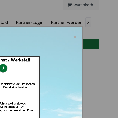
Warenkorb
takt
Partner-Login
Partner werden
Magazin

×
info(at)autoschluessel-online.de
d Schlüssel Profi
ny (in Rosdorf)
dlerprofil
vantime
Captur