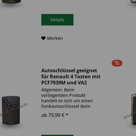
(Transponder), sowie eine
Funkeinheit im Autoschlüssel
verbaut. Bitte achte darauf,
dass der Autoschlüssel
Details
deinem...
Merken
Autoschlüssel geeignet
für Renault 4 Tasten mit
PCF7939M und VA2
Schaft (Aftermarket...
Allgemein: Beim
vorliegenden Produkt
handelt es sich um einen
Funkautoschlüssel (kein
Original). Es ist eine
ab 79,99 € *
Wegfahrsperre
(Transponder), sowie eine
Funkeinheit im Autoschlüssel
verbaut. Bitte achte darauf,