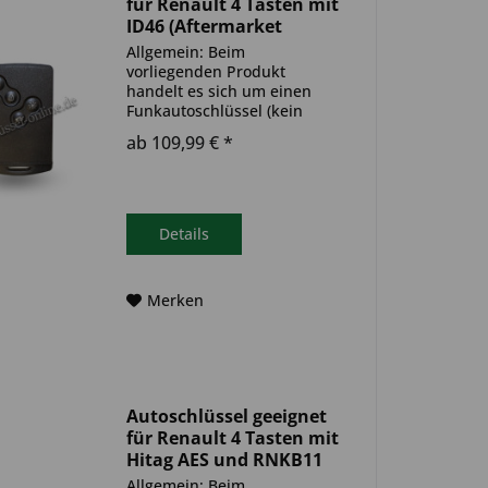
für Renault 4 Tasten mit
ID46 (Aftermarket
Produkt)
Allgemein: Beim
vorliegenden Produkt
handelt es sich um einen
Funkautoschlüssel (kein
Original). Es ist eine
ab 109,99 € *
Wegfahrsperre
(Transponder), sowie eine
Funkeinheit im Autoschlüssel
verbaut. Bitte achte darauf,
dass der Autoschlüssel
Details
deinem...
Merken
Autoschlüssel geeignet
für Renault 4 Tasten mit
Hitag AES und RNKB11
(Aftermarket Produkt)
Allgemein: Beim