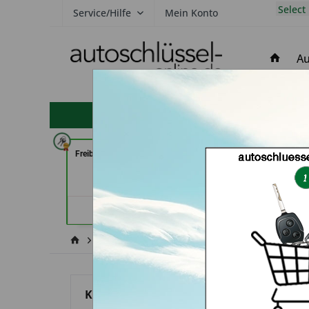
Select
Service/Hilfe
Mein Konto
Au
hohe Kundenzufriedenheit
Freiburger Schlüsseldienst GmbH
Schlüssel- u. D
(in Freiburg)
Dresd
Händlerprofil
Händler
Renault
A
Kategorien