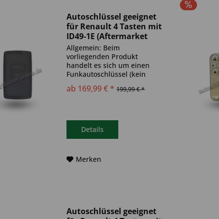
Autoschlüssel geeignet
für Renault 4 Tasten mit
ID49-1E (Aftermarket
Produkt)
Allgemein: Beim
vorliegenden Produkt
handelt es sich um einen
Funkautoschlüssel (kein
Original). Es ist eine
ab 169,99 € *
199,99 € *
Wegfahrsperre
(Transponder), sowie eine
Funkeinheit im Autoschlüssel
verbaut. Bitte achte darauf,
dass der Autoschlüssel
Details
deinem...
Merken
Autoschlüssel geeignet