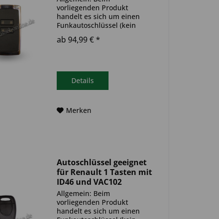
vorliegenden Produkt
handelt es sich um einen
Funkautoschlüssel (kein
Original). Es ist eine
ab 94,99 € *
Wegfahrsperre
(Transponder), sowie eine
Funkeinheit im Autoschlüssel
verbaut. Bitte achte darauf,
dass der Autoschlüssel
Details
deinem...
Merken
Autoschlüssel geeignet
für Renault 1 Tasten mit
ID46 und VAC102
(Aftermarket Produkt)
Allgemein: Beim
vorliegenden Produkt
handelt es sich um einen