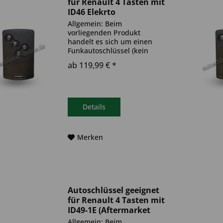
für Renault 4 Tasten mit
ID46 Elekrto
(Aftermarket Produkt)
Allgemein: Beim
vorliegenden Produkt
handelt es sich um einen
Funkautoschlüssel (kein
Original). Es ist eine
ab 119,99 € *
Wegfahrsperre
(Transponder), sowie eine
Funkeinheit im Autoschlüssel
verbaut. Bitte achte darauf,
dass der Autoschlüssel
Details
deinem...
Merken
Autoschlüssel geeignet
für Renault 4 Tasten mit
ID49-1E (Aftermarket
Produkt)
Allgemein: Beim