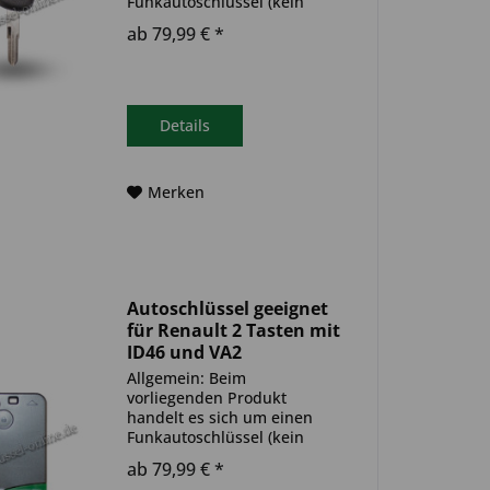
Funkautoschlüssel (kein
Original). Es ist eine
ab 79,99 € *
Wegfahrsperre
(Transponder), sowie eine
Funkeinheit im Autoschlüssel
verbaut. Bitte achte darauf,
dass der Autoschlüssel
Details
deinem...
Merken
Autoschlüssel geeignet
für Renault 2 Tasten mit
ID46 und VA2
(Aftermarket Produkt)
Allgemein: Beim
vorliegenden Produkt
handelt es sich um einen
Funkautoschlüssel (kein
Original). Es ist eine
ab 79,99 € *
Wegfahrsperre