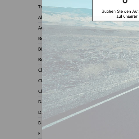
Transponder
Alfa Romeo
Audi
Bentley
BMW
Buick
Chevrolet
Chrysler
Citroën
Dacia
Daihatsu
Dodge
S
Fiat