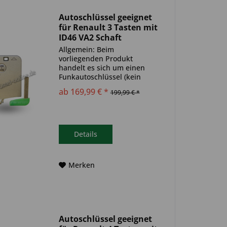
Autoschlüssel geeignet
für Renault 3 Tasten mit
ID46 VA2 Schaft
(Aftermarket Produkt)
Allgemein: Beim
vorliegenden Produkt
handelt es sich um einen
Funkautoschlüssel (kein
Original). Es ist eine
ab 169,99 € *
199,99 € *
Wegfahrsperre
(Transponder), sowie eine
Funkeinheit im Autoschlüssel
verbaut. Bitte achte darauf,
dass der Autoschlüssel
Details
deinem...
Merken
Autoschlüssel geeignet