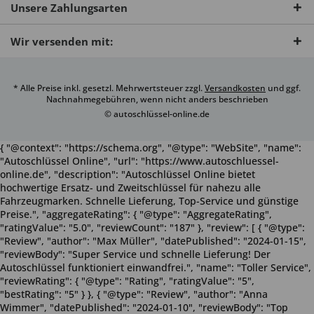
Unsere Zahlungsarten
Wir versenden mit:
* Alle Preise inkl. gesetzl. Mehrwertsteuer zzgl.
Versandkosten
und ggf.
Nachnahmegebühren, wenn nicht anders beschrieben
© autoschlüssel-online.de
{ "@context": "https://schema.org", "@type": "WebSite", "name":
"Autoschlüssel Online", "url": "https://www.autoschluessel-
online.de", "description": "Autoschlüssel Online bietet
hochwertige Ersatz- und Zweitschlüssel für nahezu alle
Fahrzeugmarken. Schnelle Lieferung, Top-Service und günstige
Preise.", "aggregateRating": { "@type": "AggregateRating",
"ratingValue": "5.0", "reviewCount": "187" }, "review": [ { "@type":
"Review", "author": "Max Müller", "datePublished": "2024-01-15",
"reviewBody": "Super Service und schnelle Lieferung! Der
Autoschlüssel funktioniert einwandfrei.", "name": "Toller Service",
"reviewRating": { "@type": "Rating", "ratingValue": "5",
"bestRating": "5" } }, { "@type": "Review", "author": "Anna
Wimmer", "datePublished": "2024-01-10", "reviewBody": "Top