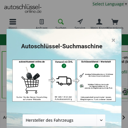
Select Language
▼
Menü
Anfrage
Suchen
Service
Mein Konto
Warenkorb
×
hohe Kundenzufriedenheit
Autoschlüssel-Suchmaschine
Carkeys Augsburg &
Demuro Schuh &
In Time Schuh -u
ECU Service
Schlüsseldienst (in
Schlüsseldienst (i
Mobilservice (in
Grevenbroich)
Coburg)
Augsburg)
Händlerprofil
Händlerprofil
Händlerprofil
Modus
Autoschlüssel mit Funk