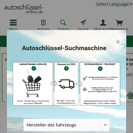
Select Language
▼
Menü
Anfrage
Suchen
Service
Mein Konto
Warenkorb
×
hohe Kundenzufriedenheit
Autoschlüssel-Suchmaschine
AutoSchlüssel BerliN (in
Autoschlüssel Hamburg
Schlüssel-Welt be
Berlin)
(in Hamburg)
Meister Grüner (i
München)
Händlerprofil
Händlerprofil
Händlerprofil
Übersicht
Autoschlüsselgehäuse und Zubehör