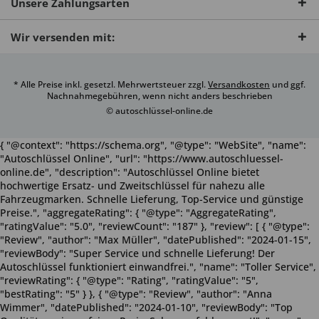
Unsere Zahlungsarten
Wir versenden mit:
* Alle Preise inkl. gesetzl. Mehrwertsteuer zzgl.
Versandkosten
und ggf.
Nachnahmegebühren, wenn nicht anders beschrieben
© autoschlüssel-online.de
{ "@context": "https://schema.org", "@type": "WebSite", "name":
"Autoschlüssel Online", "url": "https://www.autoschluessel-
online.de", "description": "Autoschlüssel Online bietet
hochwertige Ersatz- und Zweitschlüssel für nahezu alle
Fahrzeugmarken. Schnelle Lieferung, Top-Service und günstige
Preise.", "aggregateRating": { "@type": "AggregateRating",
"ratingValue": "5.0", "reviewCount": "187" }, "review": [ { "@type":
"Review", "author": "Max Müller", "datePublished": "2024-01-15",
"reviewBody": "Super Service und schnelle Lieferung! Der
Autoschlüssel funktioniert einwandfrei.", "name": "Toller Service",
"reviewRating": { "@type": "Rating", "ratingValue": "5",
"bestRating": "5" } }, { "@type": "Review", "author": "Anna
Wimmer", "datePublished": "2024-01-10", "reviewBody": "Top