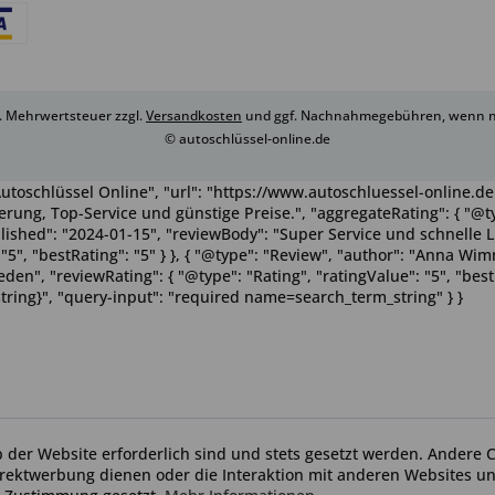
zl. Mehrwertsteuer zzgl.
Versandkosten
und ggf. Nachnahmegebühren, wenn ni
© autoschlüssel-online.de
utoschlüssel Online", "url": "https://www.autoschluessel-online.de"
rung, Top-Service und günstige Preise.", "aggregateRating": { "@ty
ublished": "2024-01-15", "reviewBody": "Super Service und schnelle 
": "5", "bestRating": "5" } }, { "@type": "Review", "author": "Anna 
n", "reviewRating": { "@type": "Rating", "ratingValue": "5", "bestRa
tring}", "query-input": "required name=search_term_string" } }
b der Website erforderlich sind und stets gesetzt werden. Andere C
irektwerbung dienen oder die Interaktion mit anderen Websites u