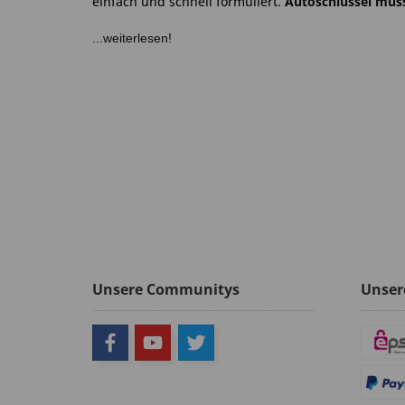
einfach und schnell formuliert.
Autoschlüssel müss
...weiterlesen!
Unsere Communitys
Unser