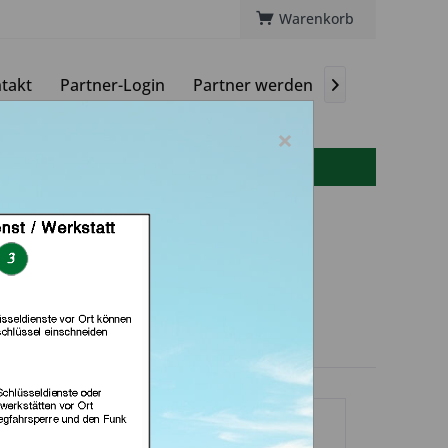
Warenkorb
takt
Partner-Login
Partner werden
Magazin

×
info(at)autoschluessel-online.de
d Schlüssel Profi
ny (in Rosdorf)
dlerprofil