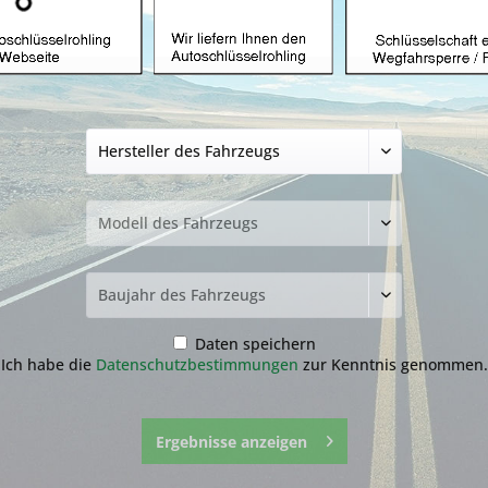
Autoschlüsselgehä
mit VA2 (Aftermar
10,99 € *
inkl. MwSt.
zzgl. Versandkosten
Lieferzeit ca. 1-3 Werktage
Fragen zum 
Merken
Daten speichern
Artikel-Nr.:
23.1
Ich habe die
Datenschutzbestimmungen
zur Kenntnis genommen.
Ergebnisse anzeigen