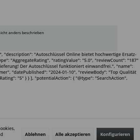
cht anders beschrieben
, "description": "Autoschlüssel Online bietet hochwertige Ersatz-
pe": "AggregateRating", "ratingValue": "5.0", "reviewCount": "187"
Lieferung! Der Autoschlüssel funktioniert einwandfrei.", "name":
Wimmer", "datePublished": "2024-01-10", "reviewBody": "Top Qualität
ting": "5" } } ], "potentialAction": { "@type": "SearchAction",
ookies,
Ablehnen
Alle akzeptieren
Konfigurieren
nd