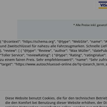
* Alle Preise inkl. geset
{ "@context": "https://schema.org", "@type": "WebSite", "name": "A
und Zweitschlüssel für nahezu alle Fahrzeugmarken. Schnelle Liefe
}, "review": [ { "@type": "Review", "author": "Max Müller", "dateP
"Toller Service", "reviewRating": { "@type": "Rating", "ratingValue
zu einem fairen Preis. Sehr empfehlenswert!", "name": "Sehr zufriede
"target": "https://www.autoschluessel-online.de/?q={search_term_s
Diese Website benutzt Cookies, die für den technischen Betrie
die den Komfort bei Benutzung dieser Website erhöhen, der D