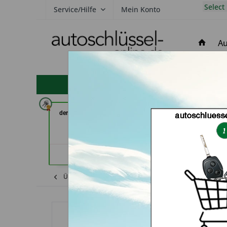
Select
Service/Hilfe
Mein Konto
Au
hohe Kundenzufriedenheit
der Schlüssel Service Moos (in
RAPID Service (
Märstetten)
Händler
Händlerprofil
Übersicht
Renault
Twingo
Autosch