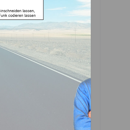
use geeignet für Renault
ket Produkt)
In den
Warenkorb
Artikel?
Bewerten
-0167