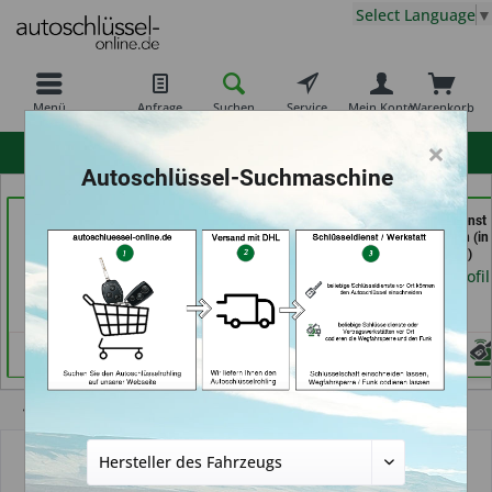
Select Language
▼
Menü
Anfrage
Suchen
Service
Mein Konto
Warenkorb
×
hohe Kundenzufriedenheit
Autoschlüssel-Suchmaschine
der Schlüssel Service
Schlüsseldienst
Schlüsseldienst
Moos (in Märstetten)
Possienke (in Bremen)
Zimmermann (in
Würzburg)
Händlerprofil
Händlerprofil
Händlerprofil
Übersicht
Autoschlüsselgehäuse und Zubehör