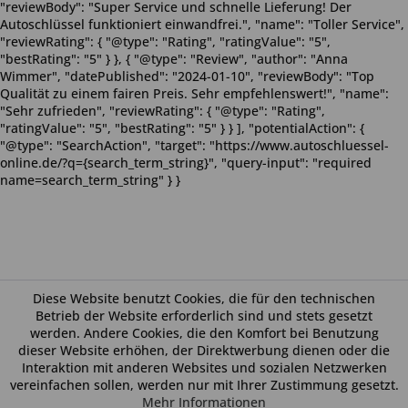
"reviewBody": "Super Service und schnelle Lieferung! Der
Autoschlüssel funktioniert einwandfrei.", "name": "Toller Service",
"reviewRating": { "@type": "Rating", "ratingValue": "5",
"bestRating": "5" } }, { "@type": "Review", "author": "Anna
Wimmer", "datePublished": "2024-01-10", "reviewBody": "Top
Qualität zu einem fairen Preis. Sehr empfehlenswert!", "name":
"Sehr zufrieden", "reviewRating": { "@type": "Rating",
"ratingValue": "5", "bestRating": "5" } } ], "potentialAction": {
"@type": "SearchAction", "target": "https://www.autoschluessel-
online.de/?q={search_term_string}", "query-input": "required
name=search_term_string" } }
Diese Website benutzt Cookies, die für den technischen
Betrieb der Website erforderlich sind und stets gesetzt
werden. Andere Cookies, die den Komfort bei Benutzung
dieser Website erhöhen, der Direktwerbung dienen oder die
Interaktion mit anderen Websites und sozialen Netzwerken
vereinfachen sollen, werden nur mit Ihrer Zustimmung gesetzt.
Mehr Informationen