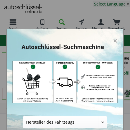
Select Language
▼
Menü
Anfrage
Suchen
Service
Mein Konto
Warenkorb
×
hohe Kundenzufriedenheit
Autoschlüssel-Suchmaschine
Schlüsseldienst
Tayfun 2.0 GmbH (in
Carkeys Augsburg
Zimmermann (in
Fürth)
ECU Service (in
Würzburg)
Friedberg)
Händlerprofil
Händlerprofil
Händlerprofil
Übersicht
Autoschlüsselgehäuse und Zubehör