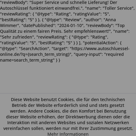
"reviewBody": "Super Service und schnelle Lieferung! Der
Autoschlüssel funktioniert einwandfrei.", "name": "Toller Service",
"reviewRating": { "@type": "Rating", "ratingValue": "5",
"bestRating": "5" } }, { "@type": "Review", "author": "Anna
Wimmer", "datePublished": "2024-01-10", "reviewBody": "Top
Qualität zu einem fairen Preis. Sehr empfehlenswert!", "name":
"Sehr zufrieden", "reviewRating": { "@type": "Rating",
"ratingValue": "5", "bestRating": "5" } } ], "potentialAction": {
"@type": "SearchAction", "target": "https://www.autoschluessel-
online.de/?q={search_term_string}", "query-input": "required
name=search_term_string" } }
Diese Website benutzt Cookies, die für den technischen
Betrieb der Website erforderlich sind und stets gesetzt
werden. Andere Cookies, die den Komfort bei Benutzung
dieser Website erhöhen, der Direktwerbung dienen oder die
Interaktion mit anderen Websites und sozialen Netzwerken
vereinfachen sollen, werden nur mit Ihrer Zustimmung gesetzt.
Mehr Informationen