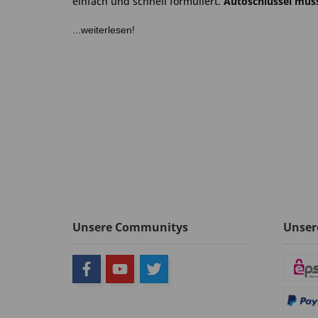
einfach und schnell formuliert.
Autoschlüssel müss
...weiterlesen!
Unsere Communitys
Unser