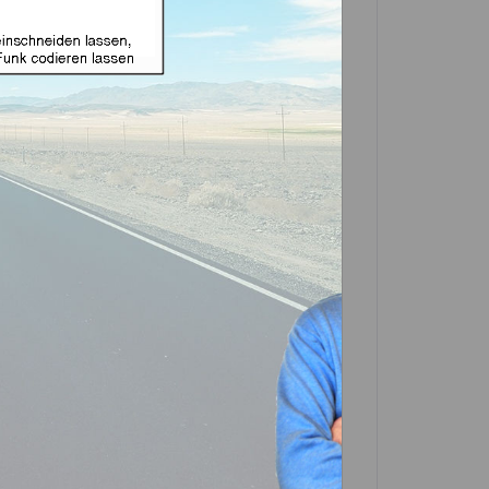
äuse geeignet für Mazda
4 (Aftermarket Produkt)
In den
Warenkorb
Artikel?
Bewerten
-0411