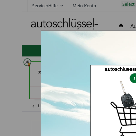
Select
Service/Hilfe
Mein Konto
Au
hohe Kundenzufriedenheit
In Time Schuh -und
Jacks Sicherhe
Schlüsseldienst (in Coburg)
Schlüsseldienst
Händlerprofil
Händler
Übersicht
Mazda
RX-8
Schlüsselzu