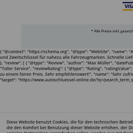
* Alle Preise inkl. geset
{ "@context": "https://schema.org", "@type": "WebSite", "name": "A
und Zweitschlüssel für nahezu alle Fahrzeugmarken. Schnelle Liefe
}, "review": [ { "@type": "Review", "author": "Max Müller", "dateP
"Toller Service", "reviewRating": { "@type": "Rating", "ratingValue
zu einem fairen Preis. Sehr empfehlenswert!", "name": "Sehr zufriede
"target": "https://www.autoschluessel-online.de/?q={search_term_s
Diese Website benutzt Cookies, die für den technischen Betrie
die den Komfort bei Benutzung dieser Website erhöhen, der D