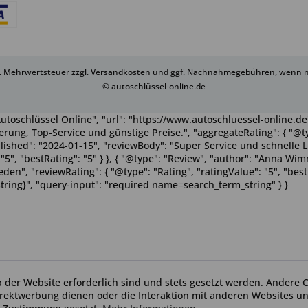
zl. Mehrwertsteuer zzgl.
Versandkosten
und ggf. Nachnahmegebühren, wenn ni
© autoschlüssel-online.de
utoschlüssel Online", "url": "https://www.autoschluessel-online.de"
rung, Top-Service und günstige Preise.", "aggregateRating": { "@ty
ublished": "2024-01-15", "reviewBody": "Super Service und schnelle 
": "5", "bestRating": "5" } }, { "@type": "Review", "author": "Anna 
n", "reviewRating": { "@type": "Rating", "ratingValue": "5", "bestRa
tring}", "query-input": "required name=search_term_string" } }
b der Website erforderlich sind und stets gesetzt werden. Andere C
irektwerbung dienen oder die Interaktion mit anderen Websites u