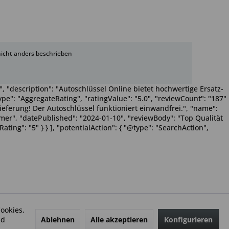
cht anders beschrieben
, "description": "Autoschlüssel Online bietet hochwertige Ersatz-
pe": "AggregateRating", "ratingValue": "5.0", "reviewCount": "187"
Lieferung! Der Autoschlüssel funktioniert einwandfrei.", "name":
Wimmer", "datePublished": "2024-01-10", "reviewBody": "Top Qualität
ting": "5" } } ], "potentialAction": { "@type": "SearchAction",
ookies,
Ablehnen
Alle akzeptieren
Konfigurieren
nd