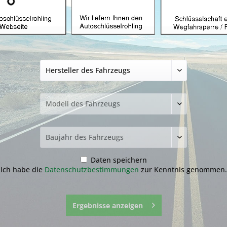
Autoschlüsselgeh
1 Tasten mit Maz2
14,99 € *
inkl. MwSt.
zzgl. Versandkosten
Lieferzeit ca. 1-3 Werktage
Fragen zum 
Merken
Daten speichern
Artikel-Nr.:
19.1
Ich habe die
Datenschutzbestimmungen
zur Kenntnis genommen.
Ergebnisse anzeigen