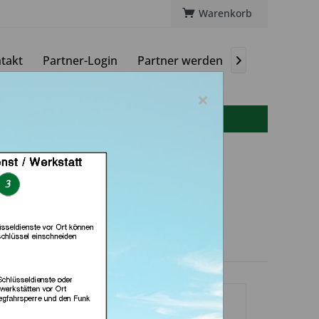
Warenkorb
takt
Partner-Login
Partner werden
Magazin

×
info(at)autoschluessel-online.de
- u. DL Service (in
Dresden)
dlerprofil