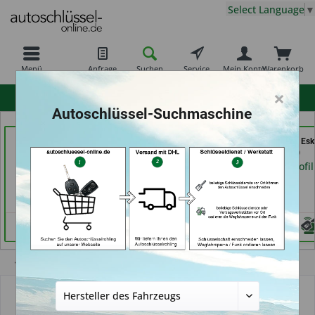
Select Language
▼
Menü
Anfrage
Suchen
Service
Mein Konto
Warenkorb
×
hohe Kundenzufriedenheit
Autoschlüssel-Suchmaschine
RAPID Service (in
TAYFUN 2.0 GmbH (in
Shoes & Keys by Eski
Fellbach)
Nürnberg)
Erlangen)
Händlerprofil
Händlerprofil
Händlerprofil
Übersicht
Schlüsselzubehör