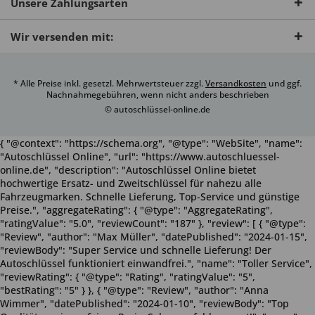
Unsere Zahlungsarten
Wir versenden mit:
* Alle Preise inkl. gesetzl. Mehrwertsteuer zzgl.
Versandkosten
und ggf.
Nachnahmegebühren, wenn nicht anders beschrieben
© autoschlüssel-online.de
{ "@context": "https://schema.org", "@type": "WebSite", "name":
"Autoschlüssel Online", "url": "https://www.autoschluessel-
online.de", "description": "Autoschlüssel Online bietet
hochwertige Ersatz- und Zweitschlüssel für nahezu alle
Fahrzeugmarken. Schnelle Lieferung, Top-Service und günstige
Preise.", "aggregateRating": { "@type": "AggregateRating",
"ratingValue": "5.0", "reviewCount": "187" }, "review": [ { "@type":
"Review", "author": "Max Müller", "datePublished": "2024-01-15",
"reviewBody": "Super Service und schnelle Lieferung! Der
Autoschlüssel funktioniert einwandfrei.", "name": "Toller Service",
"reviewRating": { "@type": "Rating", "ratingValue": "5",
"bestRating": "5" } }, { "@type": "Review", "author": "Anna
Wimmer", "datePublished": "2024-01-10", "reviewBody": "Top