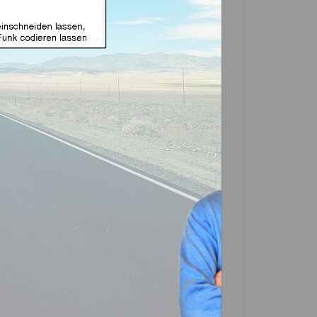
net für Mazda 4 Tasten
ukt)
In den
Warenkorb
Artikel?
Bewerten
-0490