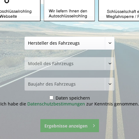
Funkeinheit geeig
(Aftermarket Prod
199,99 € *
inkl. MwSt.
zzgl. Versandkosten
Lieferzeit ca. 1-3 Werktage
Fragen zum 
Merken
Daten speichern
Artikel-Nr.:
19.3
Ich habe die
Datenschutzbestimmungen
zur Kenntnis genommen.
Ergebnisse anzeigen