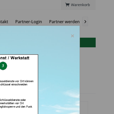
Warenkorb
takt
Partner-Login
Partner werden
Magazin

×
info(at)autoschluessel-online.de
vice (in Fellbach)
dlerprofil