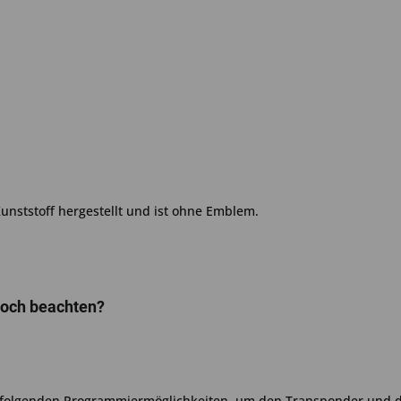
Kunststoff hergestellt und ist ohne Emblem.
noch beachten?
 folgenden Programmiermöglichkeiten, um den Transponder und de