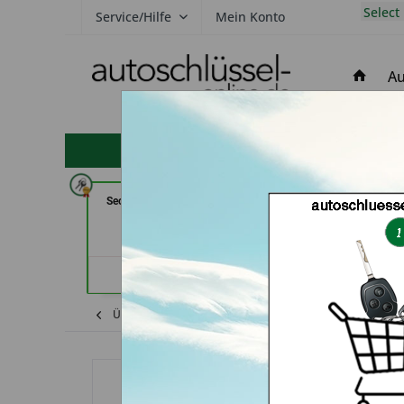
Select
Service/Hilfe
Mein Konto
Au
hohe Kundenzufriedenheit
Secura Tec GmbH & Co. KG (in
der Schlüssel Se
Floß)
Märstet
Händlerprofil
Händler
Übersicht
Mazda
RX-8
Autoschlüss