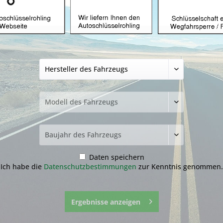
Autoschlüsselgeh
4 Tasten mit MAZ
19,99 € *
inkl. MwSt.
zzgl. Versandkosten
Lieferzeit ca. 1-3 Werktage
Fragen zum 
Merken
Daten speichern
Artikel-Nr.:
19.1
Ich habe die
Datenschutzbestimmungen
zur Kenntnis genommen.
Ergebnisse anzeigen