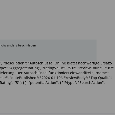
cht anders beschrieben
, "description": "Autoschlüssel Online bietet hochwertige Ersatz-
pe": "AggregateRating", "ratingValue": "5.0", "reviewCount": "187"
Lieferung! Der Autoschlüssel funktioniert einwandfrei.", "name":
Wimmer", "datePublished": "2024-01-10", "reviewBody": "Top Qualität
ting": "5" } } ], "potentialAction": { "@type": "SearchAction",