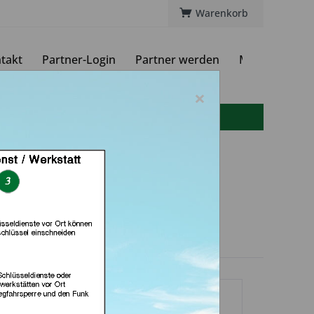
Warenkorb
takt
Partner-Login
Partner werden
Magazin
×
info(at)autoschluessel-online.de
h & Schlüsseldienst
Grevenbroich)
dlerprofil