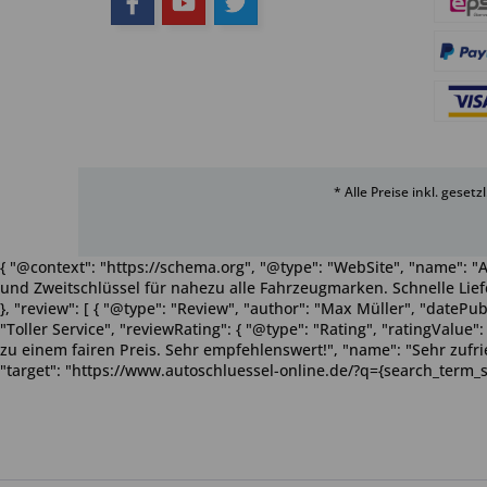
* Alle Preise inkl. geset
{ "@context": "https://schema.org", "@type": "WebSite", "name": "A
und Zweitschlüssel für nahezu alle Fahrzeugmarken. Schnelle Liefe
}, "review": [ { "@type": "Review", "author": "Max Müller", "dateP
"Toller Service", "reviewRating": { "@type": "Rating", "ratingValue
zu einem fairen Preis. Sehr empfehlenswert!", "name": "Sehr zufriede
"target": "https://www.autoschluessel-online.de/?q={search_term_s