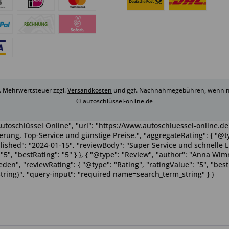
zl. Mehrwertsteuer zzgl.
Versandkosten
und ggf. Nachnahmegebühren, wenn ni
© autoschlüssel-online.de
utoschlüssel Online", "url": "https://www.autoschluessel-online.de"
rung, Top-Service und günstige Preise.", "aggregateRating": { "@ty
ublished": "2024-01-15", "reviewBody": "Super Service und schnelle 
": "5", "bestRating": "5" } }, { "@type": "Review", "author": "Anna 
n", "reviewRating": { "@type": "Rating", "ratingValue": "5", "bestRa
tring}", "query-input": "required name=search_term_string" } }