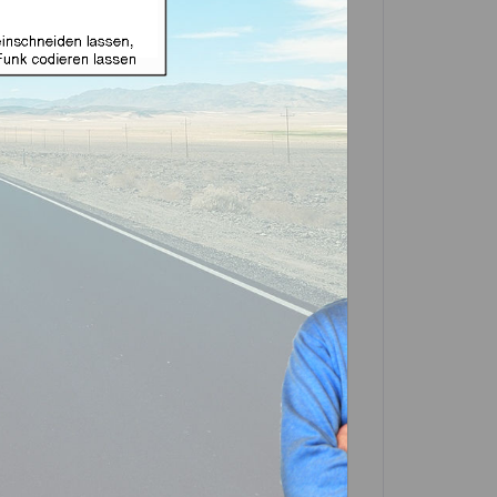
äuse geeignet für Mazda
24 (Aftermarket Produkt)
In den
Warenkorb
Artikel?
Bewerten
-0409