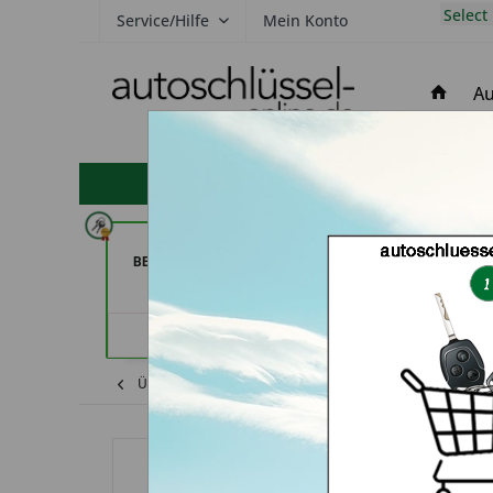
Select
Service/Hilfe
Mein Konto
Au
hohe Kundenzufriedenheit
Schuh-Schlüsseldienst
der Schlüssel Se
BEKASCHO; Im- Kaufland (in
Märstet
Worms)
Händler
Händlerprofil
Übersicht
Mazda
RX-8
Schlüsselzu