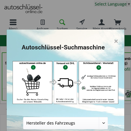
Select Language
▼
Menü
Anfrage
Suchen
Service
Mein Konto
Warenkorb
×
hohe Kundenzufriedenheit
Autoschlüssel-Suchmaschine
Aba Schlüssel &
Shoes & Keys by Eski (in
Autoschlüssel Hamb
Sicherheitstechnik Güler
Erlangen)
(in Hamburg)
GmbH (in Karlsruhe)
Händlerprofil
Händlerprofil
Händlerprofil
Übersicht
Autoschlüsselgehäuse und Zubehör