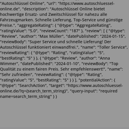
"Autoschlüssel Online", "url": "https://www.autoschluessel-
online.de", "description": "Autoschlüssel Online bietet
hochwertige Ersatz- und Zweitschlüssel für nahezu alle
Fahrzeugmarken. Schnelle Lieferung, Top-Service und günstige
Preise.", "aggregateRating": { "@type": "AggregateRating",
"ratingValue": "5.0", "reviewCount": "187" }, "review": [ { "@type":
"Review", "author": "Max Müller", "datePublished": "2024-01-15",
"reviewBody": "Super Service und schnelle Lieferung! Der
Autoschlüssel funktioniert einwandfrei.", "name": "Toller Service",
"reviewRating": { "@type": "Rating", "ratingValue": "5",
"bestRating": "5" } }, { "@type": "Review", "author": "Anna
Wimmer", "datePublished": "2024-01-10", "reviewBody": "Top
Qualität zu einem fairen Preis. Sehr empfehlenswert!", "name":
"Sehr zufrieden", "reviewRating": { "@type": "Rating",
"ratingValue": "5", "bestRating": "5" } } ], "potentialAction": {
"@type": "SearchAction", "target": "https://www.autoschluessel-
online.de/?q={search_term_string}", "query-input": "required
name=search_term_string" } }