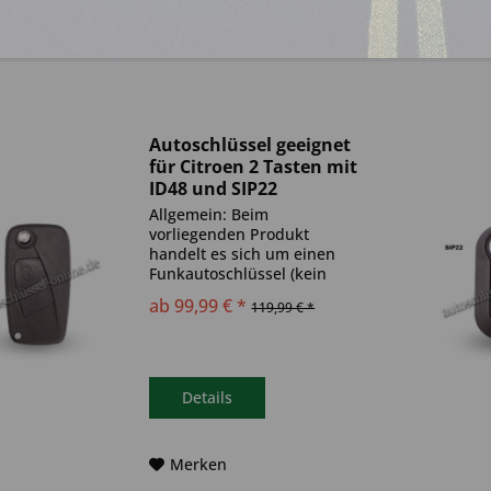
Autoschlüssel geeignet
für Citroen 2 Tasten mit
ID48 und SIP22
(Aftermarket Produkt)
Allgemein: Beim
vorliegenden Produkt
handelt es sich um einen
Funkautoschlüssel (kein
Original). Es ist eine
ab 99,99 € *
119,99 € *
Wegfahrsperre
(Transponder), sowie eine
Funkeinheit im Autoschlüssel
verbaut. Bitte achte darauf,
dass der Autoschlüssel
Details
deinem...
Merken