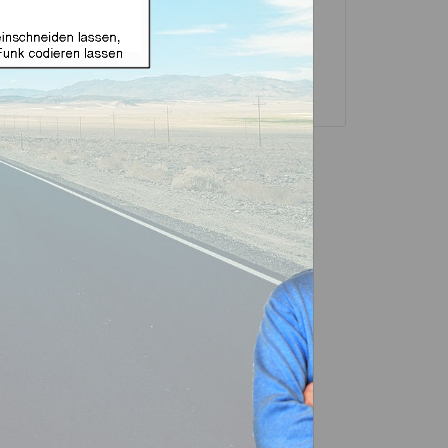
sselgehäuse und
Transponder
ubehör