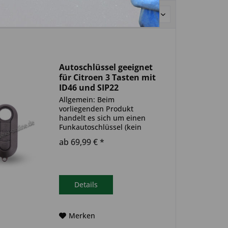
Sortierung:
Autoschlüssel geeignet
für Citroen 3 Tasten mit
ID46 und SIP22
(Aftermarket Produkt)
Allgemein: Beim
vorliegenden Produkt
handelt es sich um einen
Funkautoschlüssel (kein
Original). Es ist eine
ab 69,99 € *
Wegfahrsperre
(Transponder), sowie eine
Funkeinheit im Autoschlüssel
verbaut. Bitte achte darauf,
dass der Autoschlüssel
Details
deinem...
Merken