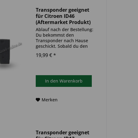
Transponder geeignet
für Citroen ID46
(Aftermarket Produkt)
Ablauf nach der Bestellung:
Du bekommst den
Transponder nach Hause
geschickt. Sobald du den
Transponder hast, muss
19,99 € *
dieser in deinen
Autoschlüssel eingebaut und
anschließend auf dein Auto
codiert werden. Du kannst
dazu einen Termin bei...
In den
Warenkorb
Merken
Transponder geeignet