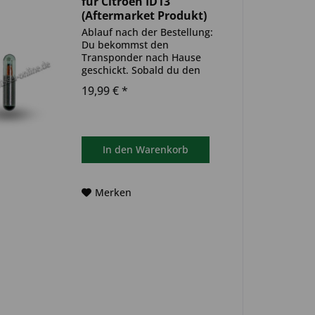
für Citroen ID13
(Aftermarket Produkt)
Ablauf nach der Bestellung:
Du bekommst den
Transponder nach Hause
geschickt. Sobald du den
Transponder hast, muss
19,99 € *
dieser in deinen
Autoschlüssel eingebaut und
anschließend auf dein Auto
codiert werden. Du kannst
dazu einen Termin bei...
In den
Warenkorb
Merken