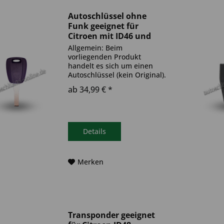
Autoschlüssel ohne
Funk geeignet für
Citroen mit ID46 und
SIP22 (Aftermarket
Allgemein: Beim
Produkt)
vorliegenden Produkt
handelt es sich um einen
Autoschlüssel (kein Original).
Es ist eine Wegfahrsperre
ab 34,99 € *
(Transponder) verbaut. Bitte
achte darauf, dass der
Autoschlüssel deinem altem
gleicht. Ablauf -
Autoschlüssel inkl....
Details
Merken
Transponder geeignet