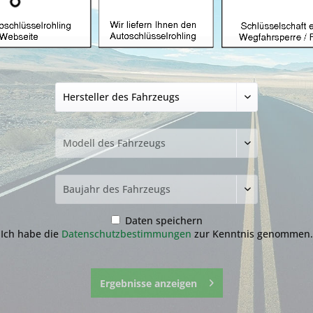
üssel mit Funk
Autoschlüssel ohne Funk
Autoschlü
Z
hlüssel nicht
funden?
Daten speichern
Ich habe die
Datenschutzbestimmungen
zur Kenntnis genommen.
zur Übersicht
Ergebnisse anzeigen