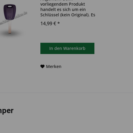
vorliegendem Produkt
handelt es sich um ein
Schlüssel (kein Original). Es
ist weder eine Funkeinheit,
14,99 € *
noch eine Wegfahrsperre
(Transponder) im Schlüssel
verbaut. Das Produkt ist
ideal zum Austausch
beschädigter oder...
In den
Warenkorb
Merken
per