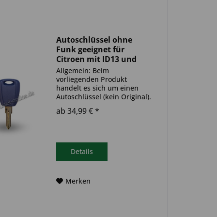
Autoschlüssel ohne
Funk geeignet für
Citroen mit ID13 und
GT10 (Aftermarket
Allgemein: Beim
Produkt)
vorliegenden Produkt
handelt es sich um einen
Autoschlüssel (kein Original).
Es ist eine Wegfahrsperre
ab 34,99 € *
(Transponder) verbaut. Bitte
achte darauf, dass der
Autoschlüssel deinem altem
gleicht. Ablauf -
Autoschlüssel inkl....
Details
Merken