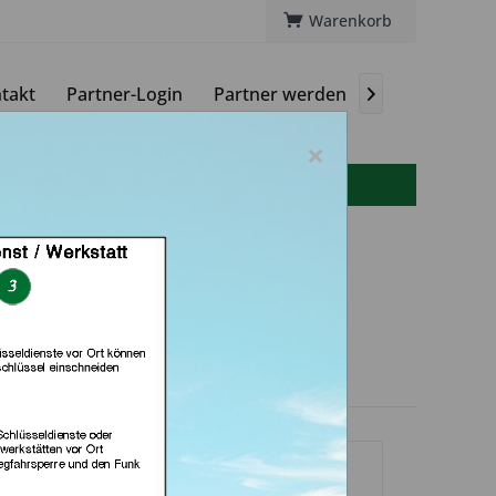
Warenkorb
takt
Partner-Login
Partner werden
Magazin

×
info(at)autoschluessel-online.de
 Schlüssedienst (in
Hannover)
dlerprofil