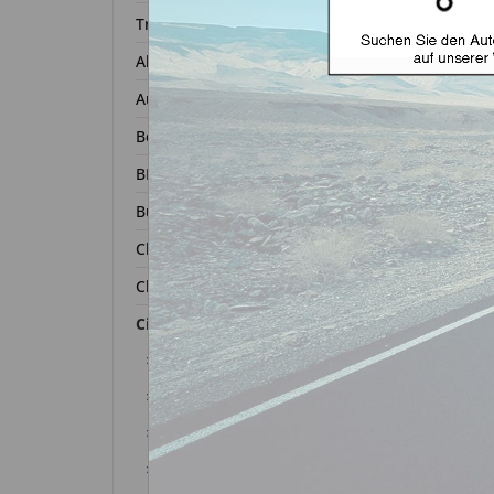
Transponder
Alfa Romeo
Autoschl
Audi
Bentley
BMW
Buick
Chevrolet
Chrysler
Autosc
Citroën
ge
Berlingo
C-Crosser
C-Zero
Zurück 
C-Elysee