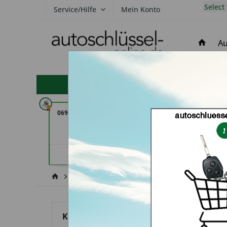
Select
Service/Hilfe
Mein Konto
Au
hohe Kundenzufriedenheit
069er Schlüsseldienst Frankfurt
Secura Tec GmbH
(in Frankfurt am Main)
Floß
Händlerprofil
Händler
Citroën
Jumper
Kategorien