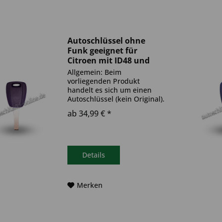
Autoschlüssel ohne
Funk geeignet für
Citroen mit ID48 und
SIP22 (Aftermarket
Allgemein: Beim
Produkt)
vorliegenden Produkt
handelt es sich um einen
Autoschlüssel (kein Original).
Es ist eine Wegfahrsperre
ab 34,99 € *
(Transponder) verbaut. Bitte
achte darauf, dass der
Autoschlüssel deinem altem
gleicht. Ablauf -
Autoschlüssel inkl....
Details
Merken