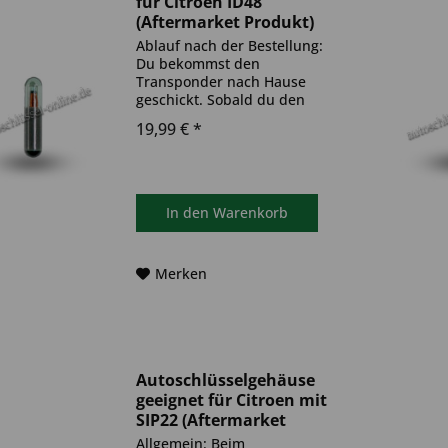
für Citroen ID48
(Aftermarket Produkt)
Ablauf nach der Bestellung:
Du bekommst den
Transponder nach Hause
geschickt. Sobald du den
Transponder hast, muss
19,99 € *
dieser in deinen
Autoschlüssel eingebaut und
anschließend auf dein Auto
codiert werden. Du kannst
dazu einen Termin bei...
In den
Warenkorb
Merken
Autoschlüsselgehäuse
geeignet für Citroen mit
SIP22 (Aftermarket
Produkt)
Allgemein: Beim