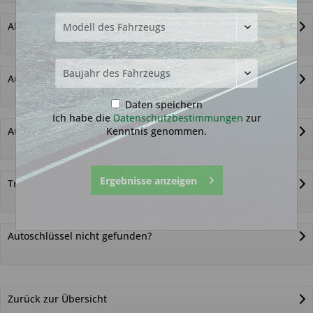
Alternativ-Funkautoschlüssel
Autoschlüssel ohne Funk
Daten speichern
Ich habe die
Datenschutzbestimmungen
zur
Kenntnis genommen.
Autoschlüsselgehäuse und Zubehör
Ergebnisse anzeigen
Transponder
Autoschlüssel nicht gefunden?
Zurück zur Übersicht