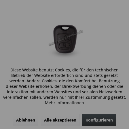
Diese Website benutzt Cookies, die für den technischen
Betrieb der Website erforderlich sind und stets gesetzt
Autoschlüsselgehäuse geeignet für Citroen mit 2
werden. Andere Cookies, die den Komfort bei Benutzung
Tasten für VA2 HU83 NE78 (Aftermarket...
dieser Website erhöhen, der Direktwerbung dienen oder die
Interaktion mit anderen Websites und sozialen Netzwerken
Allgemein: Beim vorliegenden Produkt handelt es sich um ein
vereinfachen sollen, werden nur mit Ihrer Zustimmung gesetzt.
Gehäuse (kein Original). Das Produkt ist ideal zum Austausch
Mehr Informationen
beschädigter oder abgenutzter Autoschlüsselgehäuse
geeignet. Bitte achten Sie darauf, dass das Schlüsselgehäuse...
14,99 € *
Ablehnen
Alle akzeptieren
Konfigurieren