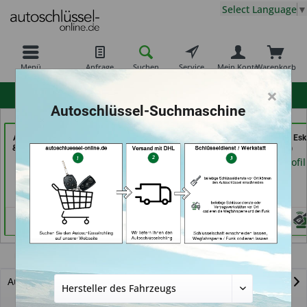
Select Language
▼
Menü
Anfrage
Suchen
Service
Mein Konto
Warenkorb
×
hohe Kundenzufriedenheit
Autoschlüssel-Suchmaschine
AKYÜZ Schlüsseldienst
GSB Produktions GmbH
Shoes & Keys by Eski
& Sicherheitstechnik (in
(in Pfäffikon)
Erlangen)
Maintal)
Händlerprofil
Händlerprofil
Händlerprofil
Berlingo
Autoschlüssel mit Funk