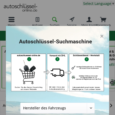
Select Language
▼
Menü
Anfrage
Suchen
Service
Mein Konto
Warenkorb
×
hohe Kundenzufriedenheit
Autoschlüssel-Suchmaschine
AutoSchlüssel BerliN (in
Jacks
Aba Schlüssel &
Berlin)
Sicherheitstechnik &
Sicherheitstechnik G
Schlüsseldienst (in
GmbH (in Karlsruh
Händlerprofil
Berlin)
Händlerprofil
Händlerprofil
Xsara Picasso
Autoschlüssel mit Funk