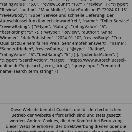
"ratingValue": "5.0", "reviewCount": "187" }, "review": [ { "@type":
"Review", "author": "Max Müller", "datePublished": "2024-01-15",
"reviewBody": "Super Service und schnelle Lieferung! Der
Autoschlüssel funktioniert einwandfrei.", "name": "Toller Service",
"reviewRating": { "@type": "Rating", "ratingValue": "5",
"bestRating": "5" } }, { "@type": "Review", "author": "Anna
Wimmer", "datePublished": "2024-01-10", "reviewBody": "Top
Qualität zu einem fairen Preis. Sehr empfehlenswert!", "name":
"Sehr zufrieden", "reviewRating": { "@type": "Rating",
"ratingValue": "5", "bestRating": "5" } } ], "potentialAction": {
"@type": "SearchAction", "target": "https://www.autoschluessel-
online.de/?q={search_term_string}", "query-input": "required
name=search_term_string" } }
Diese Website benutzt Cookies, die für den technischen
Betrieb der Website erforderlich sind und stets gesetzt
werden. Andere Cookies, die den Komfort bei Benutzung
dieser Website erhöhen, der Direktwerbung dienen oder die
Interaktion mit anderen Websites und sozialen Netzwerken