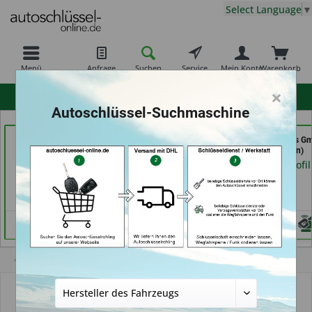
Select Language
▼
Menü
Anfrage
Suchen
Service
Mein Konto
Warenkorb
×
hohe Kundenzufriedenheit
Autoschlüssel-Suchmaschine
Schlüsseldienst
Schlüsseldienst
GSB Produktions G
Zimmermann (in
Possienke (in Bremen)
(in Pfäffikon)
Würzburg)
Händlerprofil
Händlerprofil
Händlerprofil
Übersicht
Autoschlüssel mit Funk