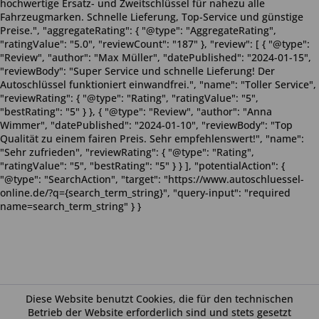
hochwertige Ersatz- und Zweitschlüssel für nahezu alle
Fahrzeugmarken. Schnelle Lieferung, Top-Service und günstige
Preise.", "aggregateRating": { "@type": "AggregateRating",
"ratingValue": "5.0", "reviewCount": "187" }, "review": [ { "@type":
"Review", "author": "Max Müller", "datePublished": "2024-01-15",
"reviewBody": "Super Service und schnelle Lieferung! Der
Autoschlüssel funktioniert einwandfrei.", "name": "Toller Service",
"reviewRating": { "@type": "Rating", "ratingValue": "5",
"bestRating": "5" } }, { "@type": "Review", "author": "Anna
Wimmer", "datePublished": "2024-01-10", "reviewBody": "Top
Qualität zu einem fairen Preis. Sehr empfehlenswert!", "name":
"Sehr zufrieden", "reviewRating": { "@type": "Rating",
"ratingValue": "5", "bestRating": "5" } } ], "potentialAction": {
"@type": "SearchAction", "target": "https://www.autoschluessel-
online.de/?q={search_term_string}", "query-input": "required
name=search_term_string" } }
Diese Website benutzt Cookies, die für den technischen
Betrieb der Website erforderlich sind und stets gesetzt