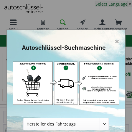
Select Language
▼
Menü
Anfrage
Suchen
Service
Mein Konto
Warenkorb
×
hohe Kundenzufriedenheit
Autoschlüssel-Suchmaschine
AutoAufsperrer (in Bad
Autoschlüssel Hamburg
069er Schlüsseldie
Arolsen)
(in Hamburg)
Frankfurt (in Frankf
am Main)
Händlerprofil
Händlerprofil
Händlerprofil