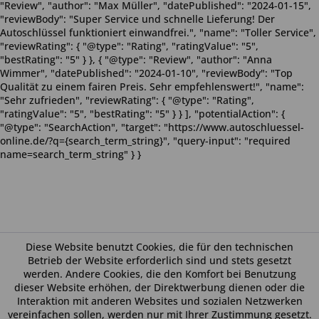
"Review", "author": "Max Müller", "datePublished": "2024-01-15",
"reviewBody": "Super Service und schnelle Lieferung! Der
Autoschlüssel funktioniert einwandfrei.", "name": "Toller Service",
"reviewRating": { "@type": "Rating", "ratingValue": "5",
"bestRating": "5" } }, { "@type": "Review", "author": "Anna
Wimmer", "datePublished": "2024-01-10", "reviewBody": "Top
Qualität zu einem fairen Preis. Sehr empfehlenswert!", "name":
"Sehr zufrieden", "reviewRating": { "@type": "Rating",
"ratingValue": "5", "bestRating": "5" } } ], "potentialAction": {
"@type": "SearchAction", "target": "https://www.autoschluessel-
online.de/?q={search_term_string}", "query-input": "required
name=search_term_string" } }
Diese Website benutzt Cookies, die für den technischen
Betrieb der Website erforderlich sind und stets gesetzt
werden. Andere Cookies, die den Komfort bei Benutzung
dieser Website erhöhen, der Direktwerbung dienen oder die
Interaktion mit anderen Websites und sozialen Netzwerken
vereinfachen sollen, werden nur mit Ihrer Zustimmung gesetzt.