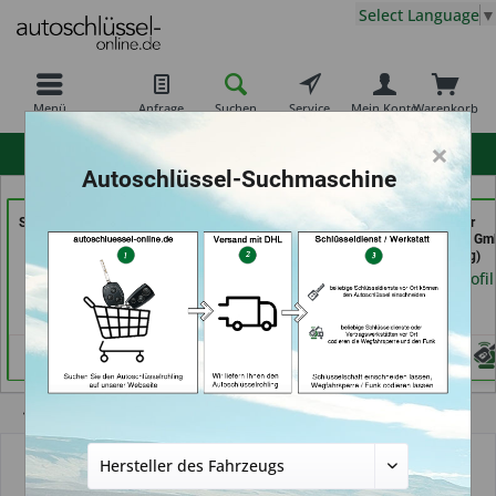
Select Language
▼
Menü
Anfrage
Suchen
Service
Mein Konto
Warenkorb
×
hohe Kundenzufriedenheit
Autoschlüssel-Suchmaschine
Schlüssel- u. DL Service
moeller-24.de e.k. (in
Freiburger
(in Dresden)
Gelsenkirchen)
Schlüsseldienst G
(in Freiburg)
Händlerprofil
Händlerprofil
Händlerprofil
Übersicht
Autoschlüssel mit Funk