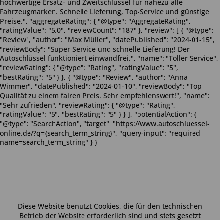
hochwertige Ersatz- und Zweitschlüssel für nahezu alle
Fahrzeugmarken. Schnelle Lieferung, Top-Service und günstige
Preise.", "aggregateRating": { "@type": "AggregateRating",
"ratingValue": "5.0", "reviewCount": "187" }, "review": [ { "@type":
"Review", "author": "Max Müller", "datePublished": "2024-01-15",
"reviewBody": "Super Service und schnelle Lieferung! Der
Autoschlüssel funktioniert einwandfrei.", "name": "Toller Service",
"reviewRating": { "@type": "Rating", "ratingValue": "5",
"bestRating": "5" } }, { "@type": "Review", "author": "Anna
Wimmer", "datePublished": "2024-01-10", "reviewBody": "Top
Qualität zu einem fairen Preis. Sehr empfehlenswert!", "name":
"Sehr zufrieden", "reviewRating": { "@type": "Rating",
"ratingValue": "5", "bestRating": "5" } } ], "potentialAction": {
"@type": "SearchAction", "target": "https://www.autoschluessel-
online.de/?q={search_term_string}", "query-input": "required
name=search_term_string" } }
Diese Website benutzt Cookies, die für den technischen
Betrieb der Website erforderlich sind und stets gesetzt