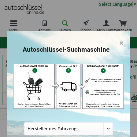
Select Language
▼
Menü
Anfrage
Suchen
Service
Mein Konto
Warenkorb
×
hohe Kundenzufriedenheit
Autoschlüssel-Suchmaschine
AKYÜZ Schlüsseldienst
069er Schlüsseldienst
Schuh und Schlüss
& Sicherheitstechnik (in
Frankfurt (in Frankfurt
Profi Dschurny (i
Maintal)
am Main)
Rosdorf)
Händlerprofil
Händlerprofil
Händlerprofil
Übersicht
Autoschlüssel mit Funk