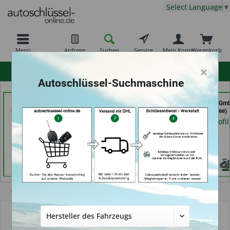
Select Language
▼
Menü
Anfrage
Suchen
Service
Mein Konto
Warenkorb
×
hohe Kundenzufriedenheit
Autoschlüssel-Suchmaschine
Schlüsseldienst
Calenberger
Autohaus Patz Gm
Possienke (in Bremen)
Schlüssedienst (in
(in Rot am See)
Hannover)
Händlerprofil
Händlerprofil
Händlerprofil
Übersicht
Anleitungen