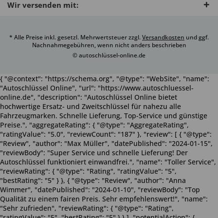
Wir versenden mit:
* Alle Preise inkl. gesetzl. Mehrwertsteuer zzgl.
Versandkosten
und ggf.
Nachnahmegebühren, wenn nicht anders beschrieben
© autoschlüssel-online.de
{ "@context": "https://schema.org", "@type": "WebSite", "name":
"Autoschlüssel Online", "url": "https://www.autoschluessel-
online.de", "description": "Autoschlüssel Online bietet
hochwertige Ersatz- und Zweitschlüssel für nahezu alle
Fahrzeugmarken. Schnelle Lieferung, Top-Service und günstige
Preise.", "aggregateRating": { "@type": "AggregateRating",
"ratingValue": "5.0", "reviewCount": "187" }, "review": [ { "@type":
"Review", "author": "Max Müller", "datePublished": "2024-01-15",
"reviewBody": "Super Service und schnelle Lieferung! Der
Autoschlüssel funktioniert einwandfrei.", "name": "Toller Service",
"reviewRating": { "@type": "Rating", "ratingValue": "5",
"bestRating": "5" } }, { "@type": "Review", "author": "Anna
Wimmer", "datePublished": "2024-01-10", "reviewBody": "Top
Qualität zu einem fairen Preis. Sehr empfehlenswert!", "name":
"Sehr zufrieden", "reviewRating": { "@type": "Rating",
"ratingValue": "5", "bestRating": "5" } } ], "potentialAction": {