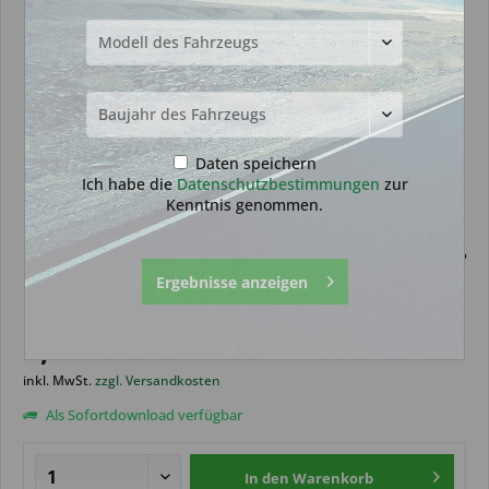
Daten speichern
Ich habe die
Datenschutzbestimmungen
zur
Kenntnis genommen.
Biedienungsanleitung geeignet für
Ergebnisse anzeigen
Citroen Relay 2014-2018
0,49 € *
inkl. MwSt.
zzgl. Versandkosten
Als Sofortdownload verfügbar
In den
Warenkorb