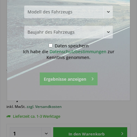
Daten speichern
Ich habe die
Datenschutzbestimmungen
zur
Kenntnis genommen.
Transponder geeignet für Citroen
Ergebnisse anzeigen
ID49-1E (Aftermarket Produkt)
24,99 € *
inkl. MwSt.
zzgl. Versandkosten
Lieferzeit ca. 1-3 Werktage
In den
Warenkorb