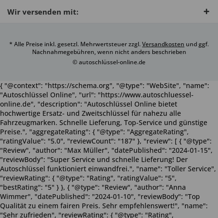
Wir versenden mit:
* Alle Preise inkl. gesetzl. Mehrwertsteuer zzgl.
Versandkosten
und ggf.
Nachnahmegebühren, wenn nicht anders beschrieben
© autoschlüssel-online.de
{ "@context": "https://schema.org", "@type": "WebSite", "name":
"Autoschlüssel Online", "url": "https://www.autoschluessel-
online.de", "description": "Autoschlüssel Online bietet
hochwertige Ersatz- und Zweitschlüssel für nahezu alle
Fahrzeugmarken. Schnelle Lieferung, Top-Service und günstige
Preise.", "aggregateRating": { "@type": "AggregateRating",
"ratingValue": "5.0", "reviewCount": "187" }, "review": [ { "@type":
"Review", "author": "Max Müller", "datePublished": "2024-01-15",
"reviewBody": "Super Service und schnelle Lieferung! Der
Autoschlüssel funktioniert einwandfrei.", "name": "Toller Service",
"reviewRating": { "@type": "Rating", "ratingValue": "5",
"bestRating": "5" } }, { "@type": "Review", "author": "Anna
Wimmer", "datePublished": "2024-01-10", "reviewBody": "Top
Qualität zu einem fairen Preis. Sehr empfehlenswert!", "name":
"Sehr zufrieden", "reviewRating": { "@type": "Rating",