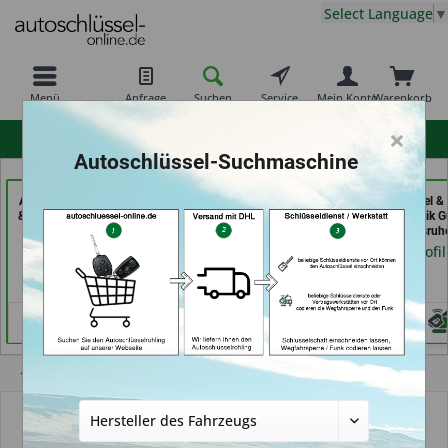
Select Language
▼
Menü
Anfrage
Suchen
Service
Mein Konto
Warenkorb
×
hohe Kundenzufriedenheit
Autoschlüssel-Suchmaschine
AKYÜZ Schlüsseldienst
AutoAufsperrer (in Bad
Aba Schlüssel &
& Sicherheitstechnik (in
Arolsen)
Sicherheitstechnik G
Maintal)
GmbH (in Karlsruh
Händlerprofil
Händlerprofil
Händlerprofil
Übersicht
Transponder