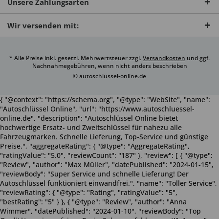
Unsere Zahlungsarten
Wir versenden mit:
* Alle Preise inkl. gesetzl. Mehrwertsteuer zzgl.
Versandkosten
und ggf.
Nachnahmegebühren, wenn nicht anders beschrieben
© autoschlüssel-online.de
{ "@context": "https://schema.org", "@type": "WebSite", "name":
"Autoschlüssel Online", "url": "https://www.autoschluessel-
online.de", "description": "Autoschlüssel Online bietet
hochwertige Ersatz- und Zweitschlüssel für nahezu alle
Fahrzeugmarken. Schnelle Lieferung, Top-Service und günstige
Preise.", "aggregateRating": { "@type": "AggregateRating",
"ratingValue": "5.0", "reviewCount": "187" }, "review": [ { "@type":
"Review", "author": "Max Müller", "datePublished": "2024-01-15",
"reviewBody": "Super Service und schnelle Lieferung! Der
Autoschlüssel funktioniert einwandfrei.", "name": "Toller Service",
"reviewRating": { "@type": "Rating", "ratingValue": "5",
"bestRating": "5" } }, { "@type": "Review", "author": "Anna
Wimmer", "datePublished": "2024-01-10", "reviewBody": "Top