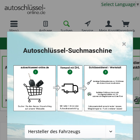
Select Language
▼
Menü
Anfrage
Suchen
Service
Mein Konto
Warenkorb
×
hohe Kundenzufriedenheit
Autoschlüssel-Suchmaschine
KEYHERO
Schuh und Schlüssel
069er Schlüsseldie
Autoschlüssel (in Berlin)
Profi Dschurny (in
Frankfurt (in Frankf
Rosdorf)
am Main)
Händlerprofil
Händlerprofil
Händlerprofil
Keine Services hinterlegt
Übersicht
Schlüsselzubehör