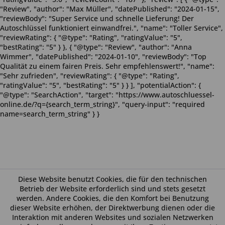
"Review", "author": "Max Müller", "datePublished": "2024-01-15",
"reviewBody": "Super Service und schnelle Lieferung! Der
Autoschlüssel funktioniert einwandfrei.", "name": "Toller Service",
"reviewRating": { "@type": "Rating", "ratingValue": "5",
"bestRating": "5" } }, { "@type": "Review", "author": "Anna
Wimmer", "datePublished": "2024-01-10", "reviewBody": "Top
Qualität zu einem fairen Preis. Sehr empfehlenswert!", "name":
"Sehr zufrieden", "reviewRating": { "@type": "Rating",
"ratingValue": "5", "bestRating": "5" } } ], "potentialAction": {
"@type": "SearchAction", "target": "https://www.autoschluessel-
online.de/?q={search_term_string}", "query-input": "required
name=search_term_string" } }
Diese Website benutzt Cookies, die für den technischen
Betrieb der Website erforderlich sind und stets gesetzt
werden. Andere Cookies, die den Komfort bei Benutzung
dieser Website erhöhen, der Direktwerbung dienen oder die
Interaktion mit anderen Websites und sozialen Netzwerken