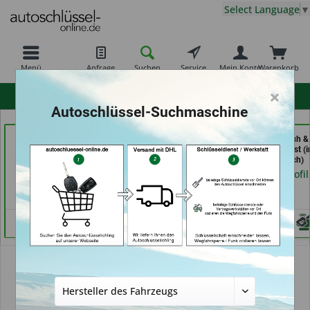
Select Language
▼
Menü
Anfrage
Suchen
Service
Mein Konto
Warenkorb
×
hohe Kundenzufriedenheit
Autoschlüssel-Suchmaschine
Calenberger
Schlüsseldienst
Demuro Schuh &
Schlüssedienst (in
Possienke (in Bremen)
Schlüsseldienst (i
Hannover)
Grevenbroich)
Händlerprofil
Händlerprofil
Händlerprofil