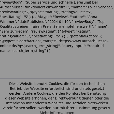
"reviewBody": "Super Service und schnelle Lieferung! Der
Autoschlüssel funktioniert einwandfrei.", "name": "Toller Service",
"reviewRating": { "@type": "Rating", "ratingValue": "5",
"bestRating": "5" } }, { "@type": "Review", "author": "Anna
Wimmer", "datePublished": "2024-01-10", "reviewBody": "Top
Qualität zu einem fairen Preis. Sehr empfehlenswert!", "name":
"Sehr zufrieden", "reviewRating": { "@type": "Rating",
"ratingValue": "5", "bestRating": "5" } } ], "potentialAction": {
"@type": "SearchAction", "target": "https://www.autoschluessel-
online.de/?q={search_term_string}", "query-input": "required
name=search_term_string" } }
Diese Website benutzt Cookies, die für den technischen
Betrieb der Website erforderlich sind und stets gesetzt
werden. Andere Cookies, die den Komfort bei Benutzung
dieser Website erhöhen, der Direktwerbung dienen oder die
Interaktion mit anderen Websites und sozialen Netzwerken
vereinfachen sollen, werden nur mit Ihrer Zustimmung gesetzt.
Mehr Informationen