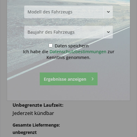
Daten speichern
Ich habe die
Datenschutzbestimmungen
zur
Kenntnis genommen.
Premium Partnerschaft
Schlüsseldienst Ünsal Angebot
Ergebnisse anzeigen
35,69 € *
Abonnement
Unbegrenzte Laufzeit:
Jederzeit kündbar
Gesamte Liefermenge:
unbegrenzt