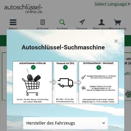
Select Language
▼
Menü
Anfrage
Suchen
Service
Mein Konto
Warenkorb
×
hohe Kundenzufriedenheit
Autoschlüssel-Suchmaschine
Schlüssel-Welt bei
Autoschlüssel Hamburg
In Time Schuh -u
Meister Grüner (in
(in Hamburg)
Schlüsseldienst (i
München)
Coburg)
Händlerprofil
Händlerprofil
Händlerprofil