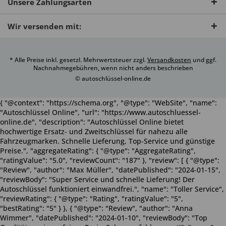
Unsere Zahlungsarten
Wir versenden mit:
* Alle Preise inkl. gesetzl. Mehrwertsteuer zzgl.
Versandkosten
und ggf.
Nachnahmegebühren, wenn nicht anders beschrieben
© autoschlüssel-online.de
{ "@context": "https://schema.org", "@type": "WebSite", "name":
"Autoschlüssel Online", "url": "https://www.autoschluessel-
online.de", "description": "Autoschlüssel Online bietet
hochwertige Ersatz- und Zweitschlüssel für nahezu alle
Fahrzeugmarken. Schnelle Lieferung, Top-Service und günstige
Preise.", "aggregateRating": { "@type": "AggregateRating",
"ratingValue": "5.0", "reviewCount": "187" }, "review": [ { "@type":
"Review", "author": "Max Müller", "datePublished": "2024-01-15",
"reviewBody": "Super Service und schnelle Lieferung! Der
Autoschlüssel funktioniert einwandfrei.", "name": "Toller Service",
"reviewRating": { "@type": "Rating", "ratingValue": "5",
"bestRating": "5" } }, { "@type": "Review", "author": "Anna
Wimmer", "datePublished": "2024-01-10", "reviewBody": "Top