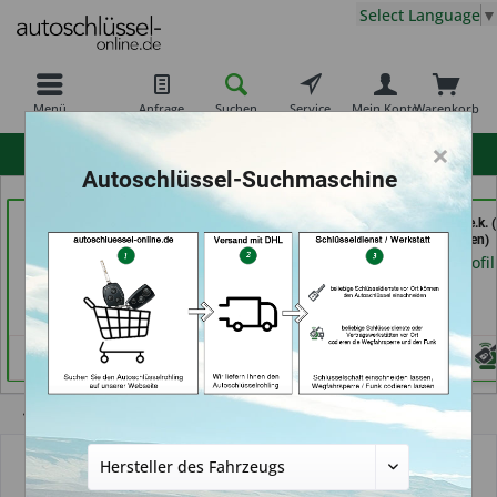
Select Language
▼
Menü
Anfrage
Suchen
Service
Mein Konto
Warenkorb
×
hohe Kundenzufriedenheit
Autoschlüssel-Suchmaschine
Carkeys Augsburg &
der Schlüssel Service
moeller-24.de e.k. (
ECU Service
Moos (in Märstetten)
Gelsenkirchen)
Mobilservice (in
Händlerprofil
Händlerprofil
Augsburg)
Händlerprofil
Übersicht
Autoschlüsselgehäuse und Zubehör